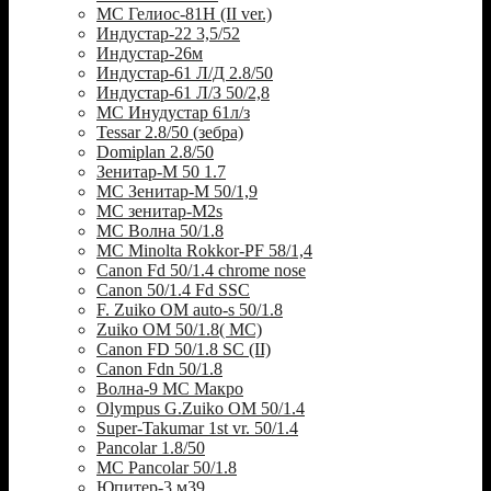
МС Гелиос-81Н (II ver.)
Индустар-22 3,5/52
Индустар-26м
Индустар-61 Л/Д 2.8/50
Индустар-61 Л/З 50/2,8
МС Инудустар 61л/з
Tessar 2.8/50 (зебра)
Domiplan 2.8/50
Зенитар-М 50 1.7
МС Зенитар-М 50/1,9
МС зенитар-M2s
MC Волна 50/1.8
MC Minolta Rokkor-PF 58/1,4
Canon Fd 50/1.4 chrome nose
Canon 50/1.4 Fd SSC
F. Zuiko OM auto-s 50/1.8
Zuiko OM 50/1.8( MC)
Canon FD 50/1.8 SC (II)
Canon Fdn 50/1.8
Волна-9 МС Макро
Olympus G.Zuiko OM 50/1.4
Super-Takumar 1st vr. 50/1.4
Pancolar 1.8/50
MC Pancolar 50/1.8
Юпитер-3 м39