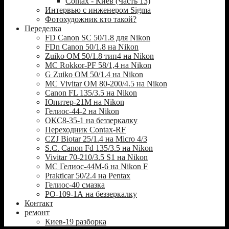
Contax - Киев (Часть 13)
Интервью с инженером Sigma
Фотохудожник кто такой?
Переделка
FD Canon SC 50/1.8 для Nikon
FDn Canon 50/1.8 на Nikon
Zuiko OM 50/1.8 тип4 на Nikon
MC Rokkor-PF 58/1,4 на Nikon
G Zuiko OM 50/1.4 на Nikon
MC Vivitar OM 80-200/4.5 на Nikon
Canon FL 135/3.5 на Nikon
Юпитер-21М на Nikon
Гелиос-44-2 на Nikon
ОКС8-35-1 на беззеркалку
Переходник Contax-RF
CZJ Biotar 25/1.4 на Micro 4/3
S.C. Canon Fd 135/3.5 на Nikon
Vivitar 70-210/3.5 S1 на Nikon
МС Гелиос-44М-6 на Nikon F
Prakticar 50/2.4 на Pentax
Гелиос-40 смазка
РО-109-1А на беззеркалку
Контакт
ремонт
Киев-19 разборка