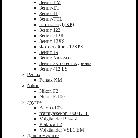
Зенит-ЕМ
Зенит-ЕТ
Зенит-11
Зенит-TTL
зенит-12сД (XP)
Зенит 122
Зенит 212К
Зенит-12XS
Фотоснайпер 12XPS
Зенит-19
Зенит Автомат
Зенит-авто тест журнала
Зенит 412 LS
Pentax
Pentax KM
Nikon
Nikon F2
Nikon F-100
другие
Алмаз-103
mamiya/sekor 1000 DTL
Voigtlander Bessa-L
Praktica L2
Voigtlander VSL1 BM
Дальномерные