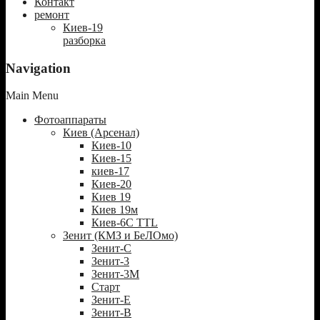
Контакт
ремонт
Киев-19
разборка
Navigation
Main Menu
Фотоаппараты
Киев (Арсенал)
Киев-10
Киев-15
киев-17
Киев-20
Киев 19
Киев 19м
Киев-6С TTL
Зенит (КМЗ и БеЛОмо)
Зенит-С
Зенит-3
Зенит-3М
Старт
Зенит-Е
Зенит-В