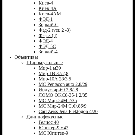
Киев-4
Киев-4А
Киев-4АМ
ФЭД-1
Зоркий-С
Фэд-2 (ver. 2 -3)
Фэд-3 (ll)
ФЭД-4
ФЭД-5С
Зоркий-4
Объективы
Широкоугольные
Мир-1 м39
Мир-1В 37/2,8
Мир-10А 28/3.5
MC Pentacon auto 2.8/29
Индустар-69 2.8/28
ЛОМО OKC8-35-1 2/35
МС Мир-24М 2/35
МС Мир-24М С.Ф.86/9
Carl Zeiss Jena Flektogon 4/20
Длиннофокусные
Гелиос 40
Юпитер-9 м42
МС Юпитер-9