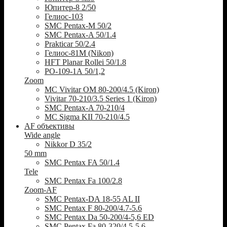
Юпитер-8 2/50
Гелиос-103
SMC Pentax-M 50/2
SMC Pentax-A 50/1.4
Prakticar 50/2.4
Гелиос-81М (Nikon)
HFT Planar Rollei 50/1.8
РО-109-1А 50/1,2
Zoom
MC Vivitar OM 80-200/4.5 (Kiron)
Vivitar 70-210/3.5 Series 1 (Kiron)
SMC Pentax-A 70-210/4
MC Sigma KII 70-210/4.5
AF объективы
Wide angle
Nikkor D 35/2
50 mm
SMC Pentax FA 50/1.4
Tele
SMC Pentax Fa 100/2.8
Zoom-AF
SMC Pentax-DA 18-55 AL II
SMC Pentax F 80-200/4.7-5.6
SMC Pentax Da 50-200/4-5,6 ED
SMC Pentax Fa 80-320/4.5-5.6