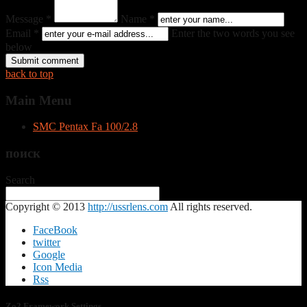
Message *
Name *
Email *
Enter the two words you see
below
back to top
Main
Menu
SMC Pentax Fa 100/2.8
поиск
Search
Copyright © 2013
http://ussrlens.com
All rights reserved.
FaceBook
twitter
Google
Icon Media
Rss
Zo2 Framework Settings