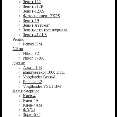
Зенит 122
Зенит 212К
Зенит-12XS
Фотоснайпер 12XPS
Зенит-19
Зенит Автомат
Зенит-авто тест журнала
Зенит 412 LS
Pentax
Pentax KM
Nikon
Nikon F2
Nikon F-100
другие
Алмаз-103
mamiya/sekor 1000 DTL
Voigtlander Bessa-L
Praktica L2
Voigtlander VSL1 BM
Дальномерные
Киев-4
Киев-4А
Киев-4АМ
ФЭД-1
Зоркий-С