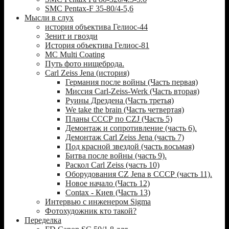
SMC Pentax-F 35-80/4-5,6
Мысли в слух
история объектива Гелиос-44
Зенит и гвозди
История объектива Гелиос-81
MC Multi Coating
Путь фото нищеброда.
Carl Zeiss Jena (история)
Германия после войны (Часть первая)
Миссия Carl-Zeiss-Werk (Часть вторая)
Руины Дрездена (Часть третья)
We take the brain (Часть четвертая)
Планы СССР по CZJ (Часть 5)
Демонтаж и сопротивление (часть 6).
Демонтаж Carl Zeiss Jena (часть 7)
Под красной звездой (часть восьмая)
Битва после войны (часть 9).
Раскол Carl Zeiss (часть 10)
Оборудования CZ Jena в СССР (часть 11).
Новое начало (Часть 12)
Contax - Киев (Часть 13)
Интервью с инженером Sigma
Фотохудожник кто такой?
Переделка