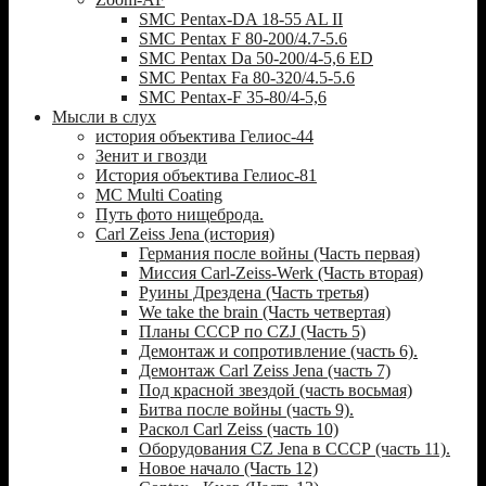
SMC Pentax-DA 18-55 AL II
SMC Pentax F 80-200/4.7-5.6
SMC Pentax Da 50-200/4-5,6 ED
SMC Pentax Fa 80-320/4.5-5.6
SMC Pentax-F 35-80/4-5,6
Мысли в слух
история объектива Гелиос-44
Зенит и гвозди
История объектива Гелиос-81
MC Multi Coating
Путь фото нищеброда.
Carl Zeiss Jena (история)
Германия после войны (Часть первая)
Миссия Carl-Zeiss-Werk (Часть вторая)
Руины Дрездена (Часть третья)
We take the brain (Часть четвертая)
Планы СССР по CZJ (Часть 5)
Демонтаж и сопротивление (часть 6).
Демонтаж Carl Zeiss Jena (часть 7)
Под красной звездой (часть восьмая)
Битва после войны (часть 9).
Раскол Carl Zeiss (часть 10)
Оборудования CZ Jena в СССР (часть 11).
Новое начало (Часть 12)