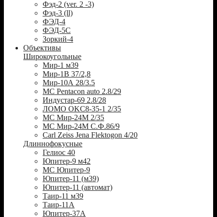
Фэд-2 (ver. 2 -3)
Фэд-3 (ll)
ФЭД-4
ФЭД-5С
Зоркий-4
Объективы
Широкоугольные
Мир-1 м39
Мир-1В 37/2,8
Мир-10А 28/3.5
MC Pentacon auto 2.8/29
Индустар-69 2.8/28
ЛОМО OKC8-35-1 2/35
МС Мир-24М 2/35
МС Мир-24М С.Ф.86/9
Carl Zeiss Jena Flektogon 4/20
Длиннофокусные
Гелиос 40
Юпитер-9 м42
МС Юпитер-9
Юпитер-11 (м39)
Юпитер-11 (автомат)
Таир-11 м39
Таир-11А
Юпитер-37А