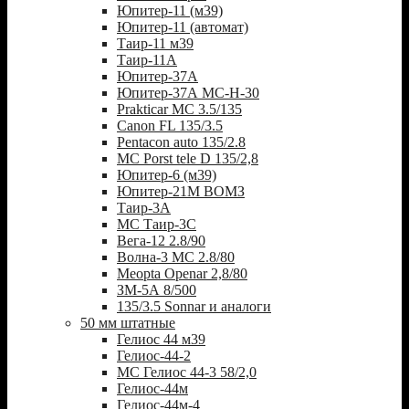
Юпитер-11 (м39)
Юпитер-11 (автомат)
Таир-11 м39
Таир-11А
Юпитер-37А
Юпитер-37А МС-Н-30
Prakticar MC 3.5/135
Canon FL 135/3.5
Pentacon auto 135/2.8
MC Porst tele D 135/2,8
Юпитер-6 (м39)
Юпитер-21М ВОМЗ
Таир-3А
МС Таир-3С
Вега-12 2.8/90
Волна-3 МС 2.8/80
Meopta Openar 2,8/80
ЗМ-5А 8/500
135/3.5 Sonnar и аналоги
50 мм штатные
Гелиос 44 м39
Гелиос-44-2
МС Гелиос 44-3 58/2,0
Гелиос-44м
Гелиос-44м-4