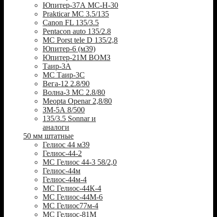
Юпитер-37А МС-Н-30
Prakticar MC 3.5/135
Canon FL 135/3.5
Pentacon auto 135/2.8
MC Porst tele D 135/2,8
Юпитер-6 (м39)
Юпитер-21М ВОМЗ
Таир-3А
МС Таир-3С
Вега-12 2.8/90
Волна-3 МС 2.8/80
Meopta Openar 2,8/80
ЗМ-5А 8/500
135/3.5 Sonnar и
аналоги
50 мм штатные
Гелиос 44 м39
Гелиос-44-2
МС Гелиос 44-3 58/2,0
Гелиос-44м
Гелиос-44м-4
МС Гелиос-44К-4
МС Гелиос-44М-6
МС Гелиос77м-4
МС Гелиос-81М