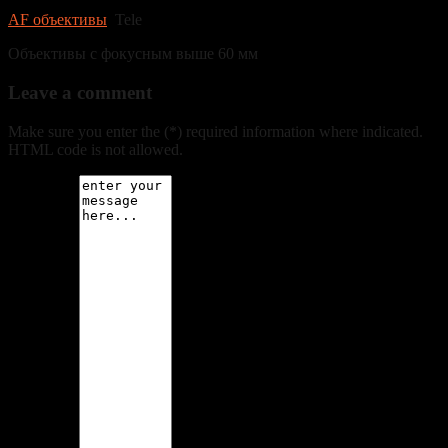
AF объективы
Tele
Объективы с фокусным выше 60 мм
Leave a comment
Make sure you enter the (*) required information where indicated.
HTML code is not allowed.