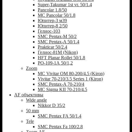
Super-Takumar 1st vr. 50/1.4
Pancolar 1.8/50
MC Pancolar 50/1.8
Юпитер-3 м39
Юпитер-8 2/50
Гелиос-103
SMC Pentax-M 50/2
SMC Pentax-A 50/1.4
Prakticar 50/2.4
Гелиос-81М (Nikon)
HFT Planar Rollei 50/1.8
РО-109-1А 50/1,2
Zoom
MC Vivitar OM 80-200/4.5 (Kiron)
Vivitar 70-210/3.5 Series 1 (Kiron)
SMC Pentax-A 70-210/4
MC Sigma KII 70-210/4.5
AF объективы
Wide angle
Nikkor D 35/2
50 mm
SMC Pentax FA 50/1.4
Tele
SMC Pentax Fa 100/2.8
Zoom-AF