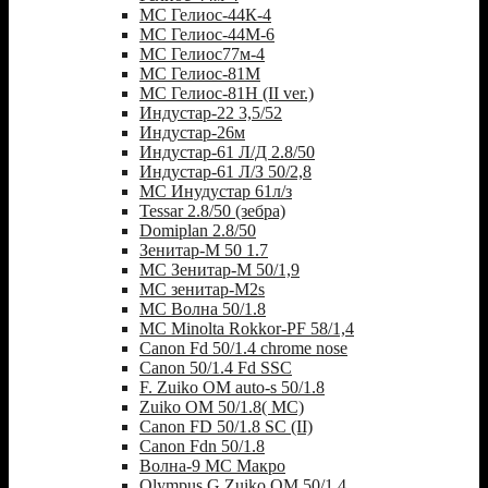
МС Гелиос-44К-4
МС Гелиос-44М-6
МС Гелиос77м-4
МС Гелиос-81М
МС Гелиос-81Н (II ver.)
Индустар-22 3,5/52
Индустар-26м
Индустар-61 Л/Д 2.8/50
Индустар-61 Л/З 50/2,8
МС Инудустар 61л/з
Tessar 2.8/50 (зебра)
Domiplan 2.8/50
Зенитар-М 50 1.7
МС Зенитар-М 50/1,9
МС зенитар-M2s
MC Волна 50/1.8
MC Minolta Rokkor-PF 58/1,4
Canon Fd 50/1.4 chrome nose
Canon 50/1.4 Fd SSC
F. Zuiko OM auto-s 50/1.8
Zuiko OM 50/1.8( MC)
Canon FD 50/1.8 SC (II)
Canon Fdn 50/1.8
Волна-9 МС Макро
Olympus G.Zuiko OM 50/1.4