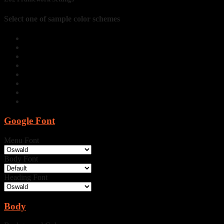
Select one of sample color schemes
Google Font
Menu Font
Body Font
Heading Font
Body