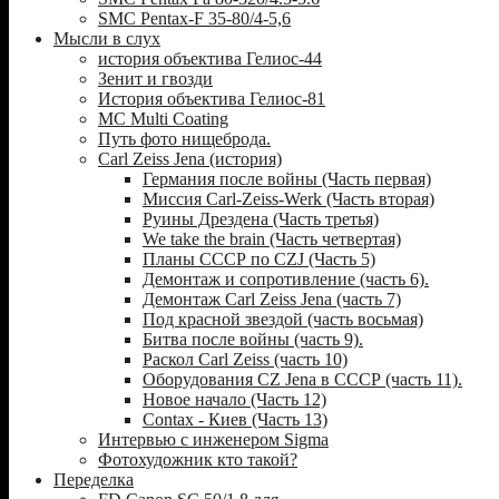
SMC Pentax-F 35-80/4-5,6
Мысли в слух
история объектива Гелиос-44
Зенит и гвозди
История объектива Гелиос-81
MC Multi Coating
Путь фото нищеброда.
Carl Zeiss Jena (история)
Германия после войны (Часть первая)
Миссия Carl-Zeiss-Werk (Часть вторая)
Руины Дрездена (Часть третья)
We take the brain (Часть четвертая)
Планы СССР по CZJ (Часть 5)
Демонтаж и сопротивление (часть 6).
Демонтаж Carl Zeiss Jena (часть 7)
Под красной звездой (часть восьмая)
Битва после войны (часть 9).
Раскол Carl Zeiss (часть 10)
Оборудования CZ Jena в СССР (часть 11).
Новое начало (Часть 12)
Contax - Киев (Часть 13)
Интервью с инженером Sigma
Фотохудожник кто такой?
Переделка