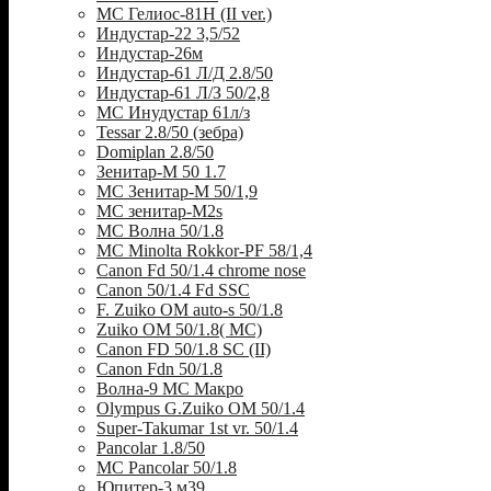
МС Гелиос-81Н (II ver.)
Индустар-22 3,5/52
Индустар-26м
Индустар-61 Л/Д 2.8/50
Индустар-61 Л/З 50/2,8
МС Инудустар 61л/з
Tessar 2.8/50 (зебра)
Domiplan 2.8/50
Зенитар-М 50 1.7
МС Зенитар-М 50/1,9
МС зенитар-M2s
MC Волна 50/1.8
MC Minolta Rokkor-PF 58/1,4
Canon Fd 50/1.4 chrome nose
Canon 50/1.4 Fd SSC
F. Zuiko OM auto-s 50/1.8
Zuiko OM 50/1.8( MC)
Canon FD 50/1.8 SC (II)
Canon Fdn 50/1.8
Волна-9 МС Макро
Olympus G.Zuiko OM 50/1.4
Super-Takumar 1st vr. 50/1.4
Pancolar 1.8/50
MC Pancolar 50/1.8
Юпитер-3 м39