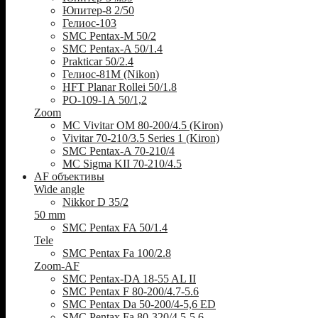
Юпитер-8 2/50
Гелиос-103
SMC Pentax-M 50/2
SMC Pentax-A 50/1.4
Prakticar 50/2.4
Гелиос-81М (Nikon)
HFT Planar Rollei 50/1.8
РО-109-1А 50/1,2
Zoom
MC Vivitar OM 80-200/4.5 (Kiron)
Vivitar 70-210/3.5 Series 1 (Kiron)
SMC Pentax-A 70-210/4
MC Sigma KII 70-210/4.5
AF объективы
Wide angle
Nikkor D 35/2
50 mm
SMC Pentax FA 50/1.4
Tele
SMC Pentax Fa 100/2.8
Zoom-AF
SMC Pentax-DA 18-55 AL II
SMC Pentax F 80-200/4.7-5.6
SMC Pentax Da 50-200/4-5,6 ED
SMC Pentax Fa 80-320/4.5-5.6