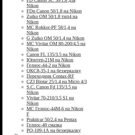
FD Canon SC 50/1.8 для
Nikon
FDn Canon 50/1.8 на Nikon
Zuiko OM 50/1.8 тип4 на
Nikon
MC Rokkor-PF 58/1,4 на
Nikon
G Zuiko OM 50/1.4 на Nikon
MC Vivitar OM 80-200/4.5 на
Nikon
Canon FL 135/3.5 на Nikon
Юпитер-21М на Nikon
Гелиос-44-2 на Nikon
ОКС8-35-1 на беззеркалку
Переходник Contax-RF
CZJ Biotar 25/1.4 на Micro 4/3
S.C. Canon Fd 135/3.5 на
Nikon
Vivitar 70-210/3.5 S1 на
Nikon
МС Гелиос-44М-6 на Nikon
F
Prakticar 50/2.4 на Pentax
Гелиос-40 смазка
РО-109-1А на беззеркалку