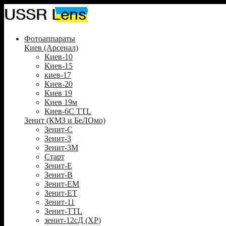
Фотоаппараты
Киев (Арсенал)
Киев-10
Киев-15
киев-17
Киев-20
Киев 19
Киев 19м
Киев-6С TTL
Зенит (КМЗ и БеЛОмо)
Зенит-С
Зенит-3
Зенит-3М
Старт
Зенит-Е
Зенит-В
Зенит-ЕМ
Зенит-ЕТ
Зенит-11
Зенит-TTL
зенит-12сД (XP)