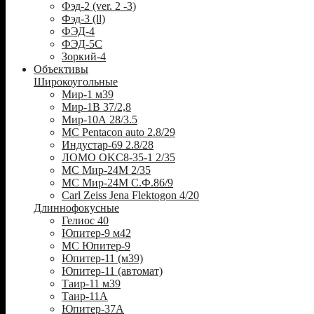
Фэд-2 (ver. 2 -3)
Фэд-3 (ll)
ФЭД-4
ФЭД-5С
Зоркий-4
Объективы
Широкоугольные
Мир-1 м39
Мир-1В 37/2,8
Мир-10А 28/3.5
MC Pentacon auto 2.8/29
Индустар-69 2.8/28
ЛОМО OKC8-35-1 2/35
МС Мир-24М 2/35
МС Мир-24М С.Ф.86/9
Carl Zeiss Jena Flektogon 4/20
Длиннофокусные
Гелиос 40
Юпитер-9 м42
МС Юпитер-9
Юпитер-11 (м39)
Юпитер-11 (автомат)
Таир-11 м39
Таир-11А
Юпитер-37А