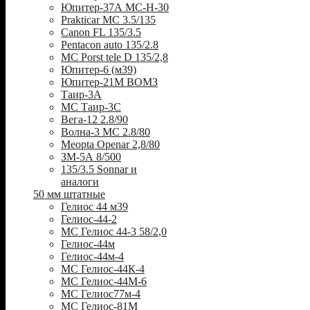
Юпитер-37А МС-Н-30
Prakticar MC 3.5/135
Canon FL 135/3.5
Pentacon auto 135/2.8
MC Porst tele D 135/2,8
Юпитер-6 (м39)
Юпитер-21М ВОМЗ
Таир-3А
МС Таир-3С
Вега-12 2.8/90
Волна-3 МС 2.8/80
Meopta Openar 2,8/80
ЗМ-5А 8/500
135/3.5 Sonnar и
аналоги
50 мм штатные
Гелиос 44 м39
Гелиос-44-2
МС Гелиос 44-3 58/2,0
Гелиос-44м
Гелиос-44м-4
МС Гелиос-44К-4
МС Гелиос-44М-6
МС Гелиос77м-4
МС Гелиос-81М