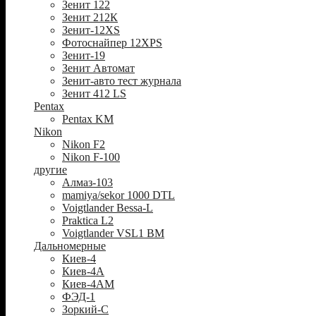
Зенит 122
Зенит 212К
Зенит-12XS
Фотоснайпер 12XPS
Зенит-19
Зенит Автомат
Зенит-авто тест журнала
Зенит 412 LS
Pentax
Pentax KM
Nikon
Nikon F2
Nikon F-100
другие
Алмаз-103
mamiya/sekor 1000 DTL
Voigtlander Bessa-L
Praktica L2
Voigtlander VSL1 BM
Дальномерные
Киев-4
Киев-4А
Киев-4АМ
ФЭД-1
Зоркий-С