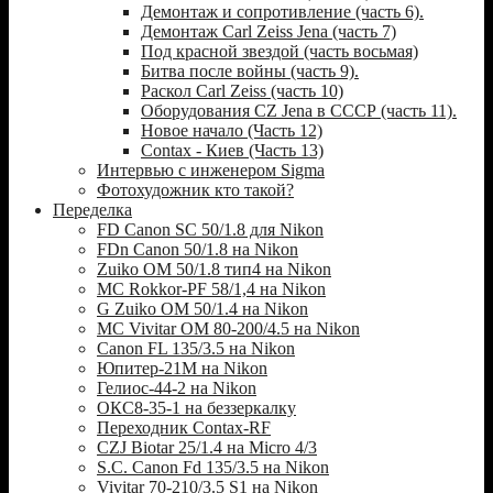
Демонтаж и сопротивление (часть 6).
Демонтаж Carl Zeiss Jena (часть 7)
Под красной звездой (часть восьмая)
Битва после войны (часть 9).
Раскол Carl Zeiss (часть 10)
Оборудования CZ Jena в СССР (часть 11).
Новое начало (Часть 12)
Contax - Киев (Часть 13)
Интервью с инженером Sigma
Фотохудожник кто такой?
Переделка
FD Canon SC 50/1.8 для Nikon
FDn Canon 50/1.8 на Nikon
Zuiko OM 50/1.8 тип4 на Nikon
MC Rokkor-PF 58/1,4 на Nikon
G Zuiko OM 50/1.4 на Nikon
MC Vivitar OM 80-200/4.5 на Nikon
Canon FL 135/3.5 на Nikon
Юпитер-21М на Nikon
Гелиос-44-2 на Nikon
ОКС8-35-1 на беззеркалку
Переходник Contax-RF
CZJ Biotar 25/1.4 на Micro 4/3
S.C. Canon Fd 135/3.5 на Nikon
Vivitar 70-210/3.5 S1 на Nikon