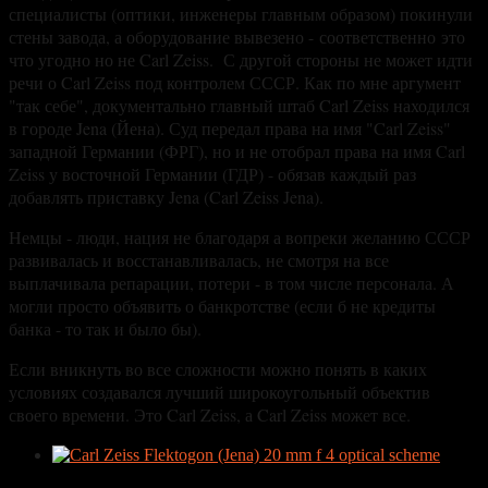
специалисты (оптики, инженеры главным образом) покинули
стены завода, а оборудование вывезено - соответственно это
что угодно но не Carl Zeiss. С другой стороны не может идти
речи о Carl Zeiss под контролем СССР. Как по мне аргумент
"так себе", документально главный штаб Carl Zeiss находился
в городе Jena (Йена). Суд передал права на имя "Carl Zeiss"
западной Германии (ФРГ), но и не отобрал права на имя Carl
Zeiss у восточной Германии (ГДР) - обязав каждый раз
добавлять приставку Jena (Carl Zeiss Jena).
Немцы - люди, нация не благодаря а вопреки желанию СССР
развивалась и восстанавливалась, не смотря на все
выплачивала репарации, потери - в том числе персонала. А
могли просто объявить о банкротстве (если б не кредиты
банка - то так и было бы).
Если вникнуть во все сложности можно понять в каких
условиях создавался лучший широкоугольный объектив
своего времени. Это Carl Zeiss, а Carl Zeiss может все.