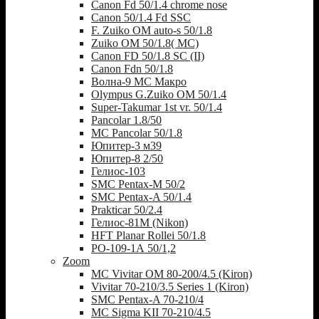
Canon Fd 50/1.4 chrome nose
Canon 50/1.4 Fd SSC
F. Zuiko OM auto-s 50/1.8
Zuiko OM 50/1.8( MC)
Canon FD 50/1.8 SC (II)
Canon Fdn 50/1.8
Волна-9 МС Макро
Olympus G.Zuiko OM 50/1.4
Super-Takumar 1st vr. 50/1.4
Pancolar 1.8/50
MC Pancolar 50/1.8
Юпитер-3 м39
Юпитер-8 2/50
Гелиос-103
SMC Pentax-M 50/2
SMC Pentax-A 50/1.4
Prakticar 50/2.4
Гелиос-81М (Nikon)
HFT Planar Rollei 50/1.8
РО-109-1А 50/1,2
Zoom
MC Vivitar OM 80-200/4.5 (Kiron)
Vivitar 70-210/3.5 Series 1 (Kiron)
SMC Pentax-A 70-210/4
MC Sigma KII 70-210/4.5