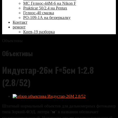
МС Гелиос-44М-6 на Nikon F
Prakticar 50/2.4 на Pentax
Гелиос-40 смазка
РО-109-1А на беззеркалку
Контакт
ремонт
Киев-19 разборка
Объективы
Объективы
Индустар-26м F=5см 1:2.8
(2.8/52)
Штатный нормальный объектив для дальномерных фотокамер
м
типа Зоркий-ФЭД, литера "
" в названии обозначает
не
модернизированный. Интересно что
модернизированный