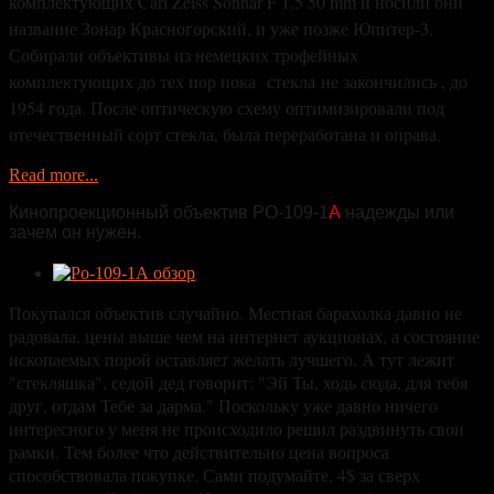
комплектующих Carl Zeiss Sonnar F 1.5 50 mm и носили они
название Зонар Красногорский, и уже позже Юпитер-3.
Собирали объективы из немецких трофейных
комплектующих до тех пор пока
стекла
не закончились , до
1954 года. После оптическую схему оптимизировали под
отечественный сорт стекла, была переработана и оправа.
Read more...
Кинопроекционный объектив РО-109-1
А
надежды или
зачем он нужен.
Покупался объектив случайно. Местная барахолка давно не
радовала, цены выше чем на интернет аукционах, а состояние
ископаемых порой оставляет желать лучшего. А тут лежит
"стекляшка", седой дед говорит: "Эй Ты, ходь сюда, для тебя
друг, отдам Тебе за дарма." Поскольку уже давно ничего
интересного у меня не происходило решил раздвинуть свои
рамки. Тем более что действительно цена вопроса
способствовала покупке. Сами подумайте, 4$ за сверх