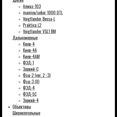
другие
Алмаз-103
mamiya/sekor 1000 DTL
Voigtlander Bessa-L
Praktica L2
Voigtlander VSL1 BM
Дальномерные
Киев-4
Киев-4А
Киев-4АМ
ФЭД-1
Зоркий-С
Фэд-2 (ver. 2 -3)
Фэд-3 (ll)
ФЭД-4
ФЭД-5С
Зоркий-4
Объективы
Широкоугольные