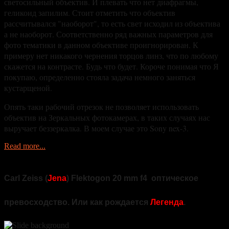
светосильный объектив. И плевать что нет диафрагмы,
геликоид запилим. Стоит отметить что объектив
рассчитывался "наоборот", то есть свет исходил из объектива
а не наоборот. Соответственно ряд важных параметров для
фото тематики в данном объективе проигнорирован. К
примеру нет никакого чернения торцов линз, что по любому
скажется на контрасте. Будь что будет. Короче понимая что Я
покупаю, определенно стояла задача немного заняться
кустарщеной.
Опять таки рабочий отрезок не позволяет использовать
объектив на Зеркальных фотокамерах, в таких случаях нас
выручает беззеркалка. В моем случае это Sony nex-3.
Read more...
Carl Zeiss (
Jena
) Flektogon 20 mm f4 оптическое
превосходство. Или как рождается
Легенда
.