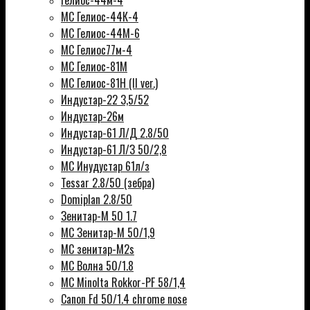
Гелиос-44м-4
МС Гелиос-44К-4
МС Гелиос-44М-6
МС Гелиос77м-4
МС Гелиос-81М
МС Гелиос-81Н (II ver.)
Индустар-22 3,5/52
Индустар-26м
Индустар-61 Л/Д 2.8/50
Индустар-61 Л/З 50/2,8
МС Инудустар 61л/з
Tessar 2.8/50 (зебра)
Domiplan 2.8/50
Зенитар-М 50 1.7
МС Зенитар-М 50/1,9
МС зенитар-M2s
MC Волна 50/1.8
MC Minolta Rokkor-PF 58/1,4
Canon Fd 50/1.4 chrome nose