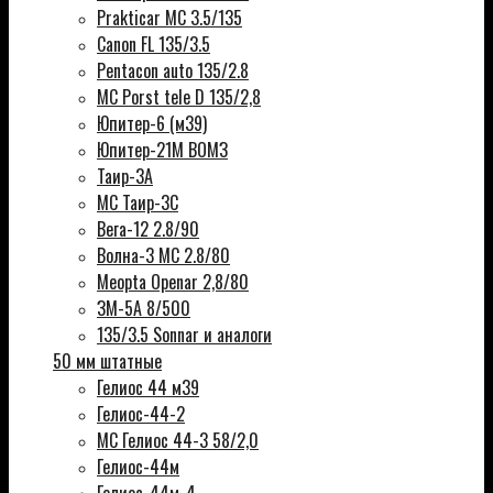
Prakticar MC 3.5/135
Canon FL 135/3.5
Pentacon auto 135/2.8
MC Porst tele D 135/2,8
Юпитер-6 (м39)
Юпитер-21М ВОМЗ
Таир-3А
МС Таир-3С
Вега-12 2.8/90
Волна-3 МС 2.8/80
Meopta Openar 2,8/80
ЗМ-5А 8/500
135/3.5 Sonnar и аналоги
50 мм штатные
Гелиос 44 м39
Гелиос-44-2
МС Гелиос 44-3 58/2,0
Гелиос-44м