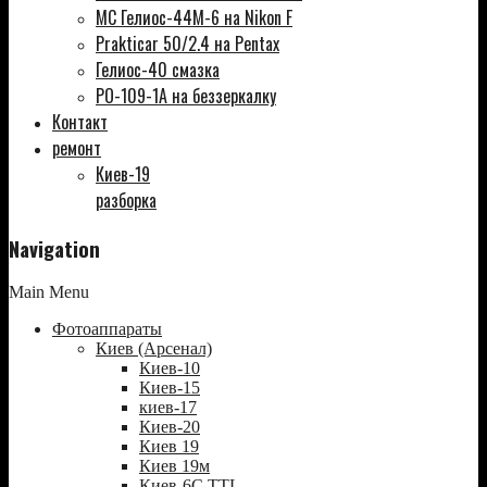
МС Гелиос-44М-6 на Nikon F
Prakticar 50/2.4 на Pentax
Гелиос-40 смазка
РО-109-1А на беззеркалку
Контакт
ремонт
Киев-19
разборка
Navigation
Main Menu
Фотоаппараты
Киев (Арсенал)
Киев-10
Киев-15
киев-17
Киев-20
Киев 19
Киев 19м
Киев-6С TTL