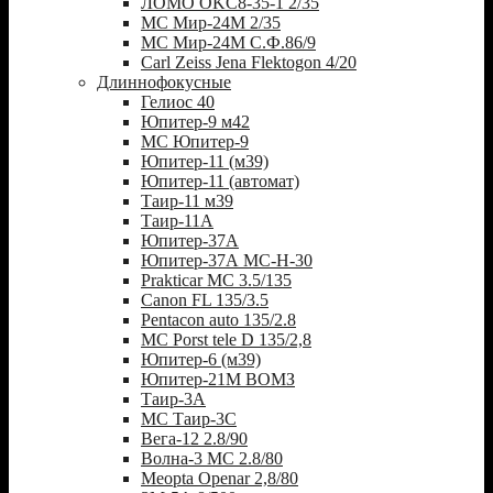
ЛОМО OKC8-35-1 2/35
МС Мир-24М 2/35
МС Мир-24М С.Ф.86/9
Carl Zeiss Jena Flektogon 4/20
Длиннофокусные
Гелиос 40
Юпитер-9 м42
МС Юпитер-9
Юпитер-11 (м39)
Юпитер-11 (автомат)
Таир-11 м39
Таир-11А
Юпитер-37А
Юпитер-37А МС-Н-30
Prakticar MC 3.5/135
Canon FL 135/3.5
Pentacon auto 135/2.8
MC Porst tele D 135/2,8
Юпитер-6 (м39)
Юпитер-21М ВОМЗ
Таир-3А
МС Таир-3С
Вега-12 2.8/90
Волна-3 МС 2.8/80
Meopta Openar 2,8/80