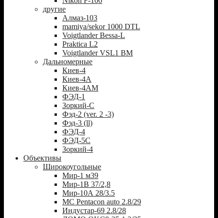
Nikon F-100
другие
Алмаз-103
mamiya/sekor 1000 DTL
Voigtlander Bessa-L
Praktica L2
Voigtlander VSL1 BM
Дальномерные
Киев-4
Киев-4А
Киев-4АМ
ФЭД-1
Зоркий-С
Фэд-2 (ver. 2 -3)
Фэд-3 (ll)
ФЭД-4
ФЭД-5С
Зоркий-4
Объективы
Широкоугольные
Мир-1 м39
Мир-1В 37/2,8
Мир-10А 28/3.5
MC Pentacon auto 2.8/29
Индустар-69 2.8/28