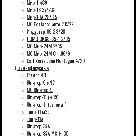
Мир-1 м39
Мир-1В 37/2,8
Мир-10А 28/3.5
MC Pentacon auto 2.8/29
Индустар-69 2.8/28
ЛОМО OKC8-35-1 2/35
МС Мир-24М 2/35
МС Мир-24М С.Ф.86/9
Carl Zeiss Jena Flektogon 4/20
Длиннофокусные
Гелиос 40
Юпитер-9 м42
МС Юпитер-9
Юпитер-11 (м39)
Юпитер-11 (автомат)
Таир-11 м39
Таир-11А
Юпитер-37А
Юпитер-37А МС-Н-30