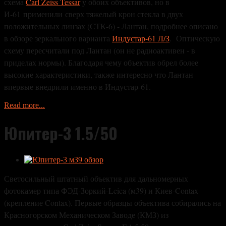
схема
Carl Zeiss Tessar
у обоих объективов
, но в
И-61 применили сверх тяжелый крон стекла в двух
положительных линзах (СТК-6) - Лантан, подробнее описано
в обзоре зеркального варианта
Индустар-61 Л/З
. Оптическую
схему пересчитали под Лантан (он не радиоактивен - в
приделах нормы). Благодаря чему объектив обрел более
высокие характеристики, также интересно что Лантан
впервые внедрили именно в Индустар-61.
Read more...
Юпитер-3 1.5/50
Светосильный штатный объектив для дальномерных
фотокамер типа ФЭД-Зоркий-Leica (м39) и Киев-Contax
(крепление Contax). Первые образцы объектива собирались на
Красногорском Механическом Заводе (КМЗ) из