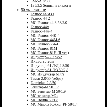
ЗМ-5А 8/500
135/3.5 Sonnar и аналоги
50 мм штатные
Гелиос 44 м39
Гелиос-44-2
МС Гелиос 44-3 58/2,0
Гелиос-44м
Гелиос-44м-4
МС Гелиос-44К-4
МС Гелиос-44М-6
МС Гелиос77м-4
МС Гелиос-81М
МС Гелиос-81Н (II ver.)
Индустар-22 3,5/52
Индустар-26м
Индустар-61 Л/Д 2.8/50
Индустар-61 Л/З 50/2,8
МС Инудустар 61л/з
Tessar 2.8/50 (зебра)
Domiplan 2.8/50
Зенитар-М 50 1.7
МС Зенитар-М 50/1,9
МС зенитар-M2s
MC Волна 50/1.8
MC Minolta Rokkor-PF 58/1,4