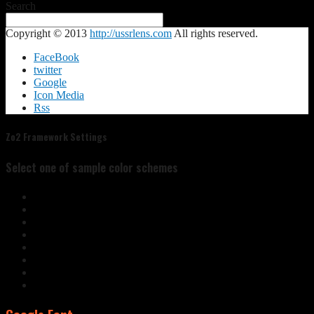
Search
Copyright © 2013
http://ussrlens.com
All rights reserved.
FaceBook
twitter
Google
Icon Media
Rss
Zo2 Framework Settings
Select one of sample color schemes