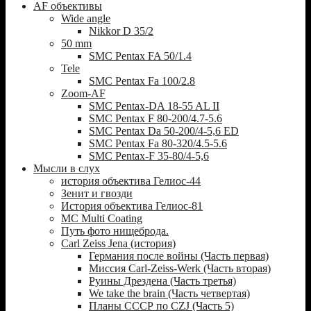
AF объективы
Wide angle
Nikkor D 35/2
50 mm
SMC Pentax FA 50/1.4
Tele
SMC Pentax Fa 100/2.8
Zoom-AF
SMC Pentax-DA 18-55 AL II
SMC Pentax F 80-200/4.7-5.6
SMC Pentax Da 50-200/4-5,6 ED
SMC Pentax Fa 80-320/4.5-5.6
SMC Pentax-F 35-80/4-5,6
Мысли в слух
история объектива Гелиос-44
Зенит и гвозди
История объектива Гелиос-81
MC Multi Coating
Путь фото нищеброда.
Carl Zeiss Jena (история)
Германия после войны (Часть первая)
Миссия Carl-Zeiss-Werk (Часть вторая)
Руины Дрездена (Часть третья)
We take the brain (Часть четвертая)
Планы СССР по CZJ (Часть 5)