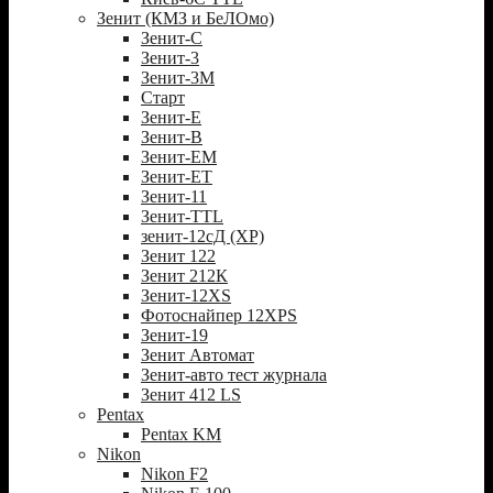
Зенит (КМЗ и БеЛОмо)
Зенит-С
Зенит-3
Зенит-3М
Старт
Зенит-Е
Зенит-В
Зенит-ЕМ
Зенит-ЕТ
Зенит-11
Зенит-TTL
зенит-12сД (XP)
Зенит 122
Зенит 212К
Зенит-12XS
Фотоснайпер 12XPS
Зенит-19
Зенит Автомат
Зенит-авто тест журнала
Зенит 412 LS
Pentax
Pentax KM
Nikon
Nikon F2