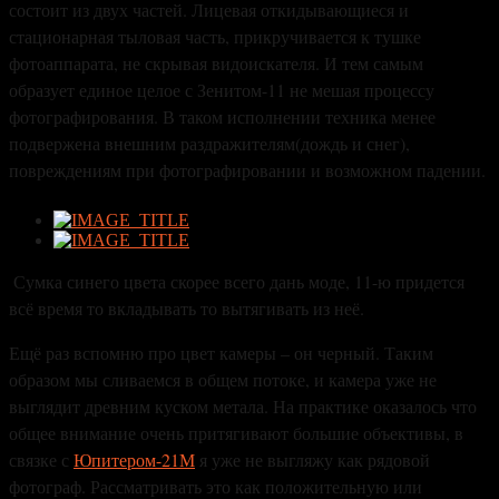
состоит из двух частей. Лицевая откидывающиеся и
стационарная тыловая часть, прикручивается к тушке
фотоаппарата, не скрывая видоискателя. И тем самым
образует единое целое с Зенитом-11 не мешая процессу
фотографирования. В таком исполнении техника менее
подвержена внешним раздражителям(дождь и снег),
повреждениям при фотографировании и возможном падении.
Сумка синего цвета скорее всего дань моде, 11-ю придется
всё время то вкладывать то вытягивать из неё.
Ещё раз вспомню про цвет камеры – он черный. Таким
образом мы сливаемся в общем потоке, и камера уже не
выглядит древним куском метала. На практике оказалось что
общее внимание очень притягивают большие объективы, в
связке с
Юпитером-21М
я уже не выгляжу как рядовой
фотограф. Рассматривать это как положительную или