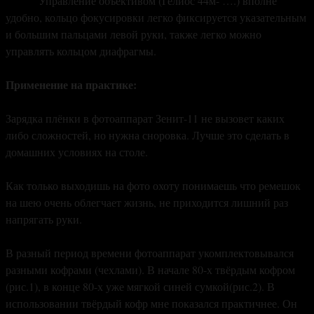
Управление объективом (Гелиос 44м- ….) вполне
удобно, кольцо фокусировки легко фиксируется указательным
и большим пальцами левой руки, также легко можно
управлять кольцом диафрагмы.
Применение на практике:
Зарядка плёнки в фотоаппарат Зенит-11 не вызовет каких
либо сложностей, но нужна сноровка. Лучше это сделать в
домашних условиях на столе.
Как только выходишь на фото охоту понимаешь что ремешок
на шею очень облегчает жизнь, не приходится лишний раз
напрягать руки.
В разный период времени фотоаппарат укомплектовывался
разными кофрами (чехлами). В начале 80-х твёрдым кофром
(рис.1), в конце 80-х уже мягкой синей сумкой(рис.2). В
использовании твёрдый кофр мне показался практичнее. Он