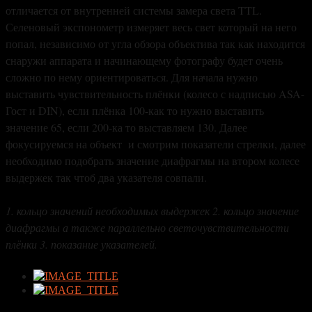
отличается от внутренней системы замера света TTL.
Селеновый экспонометр измеряет весь свет который на него
попал, независимо от угла обзора объектива так как находится
снаружи аппарата и начинающему фотографу будет очень
сложно по нему ориентироваться. Для начала нужно
выставить чувствительность плёнки (колесо с надписью ASA-
Гост и DIN), если плёнка 100-как то нужно выставить
значение 65, если 200-ка то выставляем 130. Далее
фокусируемся на объект и смотрим показатели стрелки, далее
необходимо подобрать значение диафрагмы на втором колесе
выдержек так чтоб два указателя совпали.
1. кольцо значений необходимых выдержек 2. кольцо значение
диафрагмы а также параллельно светочувствительности
плёнки 3. показание указателей.