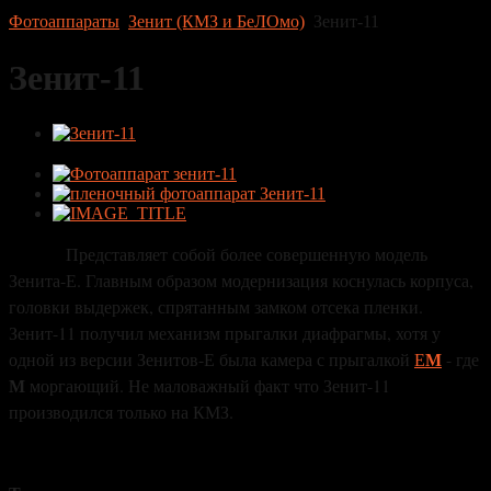
Фотоаппараты
Зенит (КМЗ и БеЛОмо)
Зенит-11
Зенит-11
Представляет собой более совершенную модель
Зенита-Е. Главным образом модернизация коснулась корпуса,
головки выдержек, спрятанным замком отсека пленки.
Зенит-11 получил механизм прыгалки диафрагмы, хотя у
М
одной из версии Зенитов-Е была камера с прыгалкой
Е
- где
М
моргающий. Не маловажный факт что Зенит-11
производился только на КМЗ.