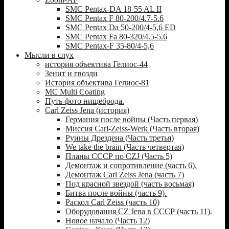
SMC Pentax-DA 18-55 AL II
SMC Pentax F 80-200/4.7-5.6
SMC Pentax Da 50-200/4-5,6 ED
SMC Pentax Fa 80-320/4.5-5.6
SMC Pentax-F 35-80/4-5,6
Мысли в слух
история объектива Гелиос-44
Зенит и гвозди
История объектива Гелиос-81
MC Multi Coating
Путь фото нищеброда.
Carl Zeiss Jena (история)
Германия после войны (Часть первая)
Миссия Carl-Zeiss-Werk (Часть вторая)
Руины Дрездена (Часть третья)
We take the brain (Часть четвертая)
Планы СССР по CZJ (Часть 5)
Демонтаж и сопротивление (часть 6).
Демонтаж Carl Zeiss Jena (часть 7)
Под красной звездой (часть восьмая)
Битва после войны (часть 9).
Раскол Carl Zeiss (часть 10)
Оборудования CZ Jena в СССР (часть 11).
Новое начало (Часть 12)