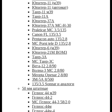
Юпитер-11 (м39)
Юпитер-11 (автомат)
Таир-11 м39
Таир-11А
Юпитер-37А
Юпитер-37А МС-Н-30
Prakticar MC 3.5/135
Canon FL 135/3.5
Pentacon auto 135/2.8
MC Porst tele D 135/2,8
Юпитер-6 (м39)
Юпитер-21М ВОМЗ
Таир-3А
МС Таир-3С
Вега-12 2.8/90
Волна-3 МС 2.8/80
Meopta Openar 2,8/80
ЗМ-5А 8/500
135/3.5 Sonnar и аналоги
50 мм штатные
Гелиос 44 м39
Гелиос-44-2
МС Гелиос 44-3 58/2,0
Гелиос-44м
Гелиос-44м-4