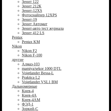
Зенит 122
Зенит 212К
Зенит-12XS
Фотоснайпер 12XPS
Зенит-19
Зенит Автомат
Зенит-авто тест журнала
Зенит 412 LS
Pentax
Pentax KM
Nikon
Nikon F2
Nikon F-100
другие
Алмаз-103
mamiya/sekor 1000 DTL
Voigtlander Bessa-L
Praktica L2
Voigtlander VSL1 BM
Дальномерные
Киев-4
Киев-4А
Киев-4АМ
ФЭД-1
Зоркий-С