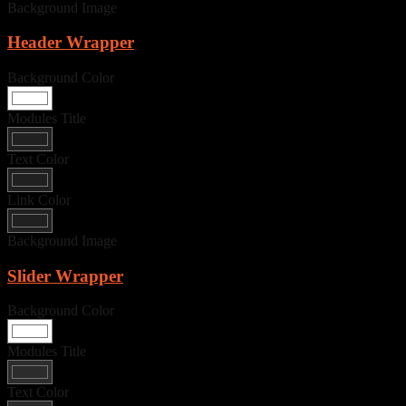
Background Image
Header Wrapper
Background Color
Modules Title
Text Color
Link Color
Background Image
Slider Wrapper
Background Color
Modules Title
Text Color