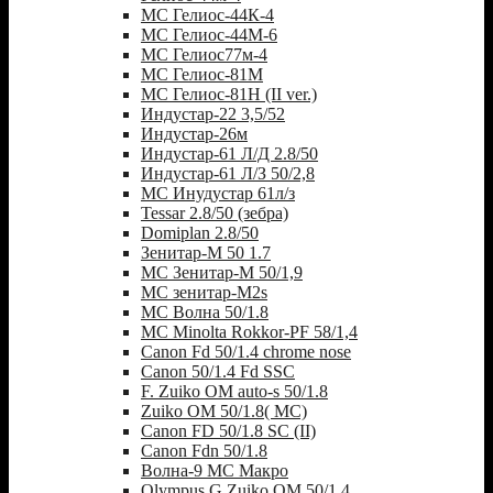
МС Гелиос-44К-4
МС Гелиос-44М-6
МС Гелиос77м-4
МС Гелиос-81М
МС Гелиос-81Н (II ver.)
Индустар-22 3,5/52
Индустар-26м
Индустар-61 Л/Д 2.8/50
Индустар-61 Л/З 50/2,8
МС Инудустар 61л/з
Tessar 2.8/50 (зебра)
Domiplan 2.8/50
Зенитар-М 50 1.7
МС Зенитар-М 50/1,9
МС зенитар-M2s
MC Волна 50/1.8
MC Minolta Rokkor-PF 58/1,4
Canon Fd 50/1.4 chrome nose
Canon 50/1.4 Fd SSC
F. Zuiko OM auto-s 50/1.8
Zuiko OM 50/1.8( MC)
Canon FD 50/1.8 SC (II)
Canon Fdn 50/1.8
Волна-9 МС Макро
Olympus G.Zuiko OM 50/1.4