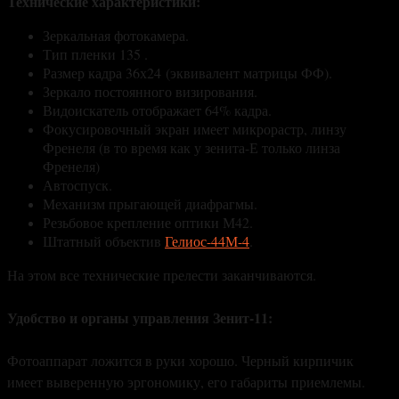
Технические характеристики:
Зеркальная фотокамера.
Тип пленки 135 .
Размер кадра 36х24 (эквивалент матрицы ФФ).
Зеркало постоянного визирования.
Видоискатель отображает 64% кадра.
Фокусировочный экран имеет микрорастр, линзу
Френеля (в то время как у зенита-Е только линза
Френеля)
Автоспуск.
Механизм прыгающей диафрагмы.
Резьбовое крепление оптики М42.
Штатный объектив
Гелиос-44М-4
.
На этом все технические прелести заканчиваются.
Удобство и органы управления Зенит-11:
Фотоаппарат ложится в руки хорошо. Черный кирпичик
имеет выверенную эргономику, его габариты приемлемы.