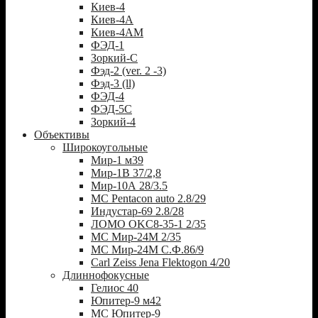
Киев-4
Киев-4А
Киев-4АМ
ФЭД-1
Зоркий-С
Фэд-2 (ver. 2 -3)
Фэд-3 (ll)
ФЭД-4
ФЭД-5С
Зоркий-4
Объективы
Широкоугольные
Мир-1 м39
Мир-1В 37/2,8
Мир-10А 28/3.5
MC Pentacon auto 2.8/29
Индустар-69 2.8/28
ЛОМО OKC8-35-1 2/35
МС Мир-24М 2/35
МС Мир-24М С.Ф.86/9
Carl Zeiss Jena Flektogon 4/20
Длиннофокусные
Гелиос 40
Юпитер-9 м42
МС Юпитер-9