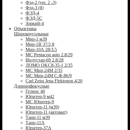
Фэд-2 (ver. 2 -3)
Фэд-3 (ll)
ФЭД-4
ФЭД-5С
Зоркий-4
Объективы
Широкоугольные
Мир-1 м39
Мир-1В 37/2,8
Мир-10А 28/3.5
MC Pentacon auto 2.8/29
Индустар-69 2.8/28
ЛОМО OKC8-35-1 2/35
МС Мир-24М 2/35
МС Мир-24М С.Ф.86/9
Carl Zeiss Jena Flektogon 4/20
Длиннофокусные
Гелиос 40
Юпитер-9 м42
МС Юпитер-9
Юпитер-11 (м39)
Юпитер-11 (автомат)
Таир-11 м39
Таир-11А
Юпитер-37А