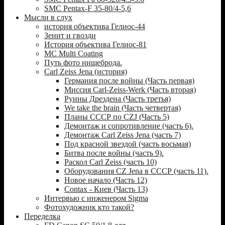
SMC Pentax-F 35-80/4-5,6
Мысли в слух
история объектива Гелиос-44
Зенит и гвозди
История объектива Гелиос-81
MC Multi Coating
Путь фото нищеброда.
Carl Zeiss Jena (история)
Германия после войны (Часть первая)
Миссия Carl-Zeiss-Werk (Часть вторая)
Руины Дрездена (Часть третья)
We take the brain (Часть четвертая)
Планы СССР по CZJ (Часть 5)
Демонтаж и сопротивление (часть 6).
Демонтаж Carl Zeiss Jena (часть 7)
Под красной звездой (часть восьмая)
Битва после войны (часть 9).
Раскол Carl Zeiss (часть 10)
Оборудования CZ Jena в СССР (часть 11).
Новое начало (Часть 12)
Contax - Киев (Часть 13)
Интервью с инженером Sigma
Фотохудожник кто такой?
Переделка