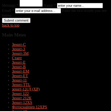
Message *
Name *
Email *
Enter the two words you see
below
back to top
Main
Menu
Зенит-С
Зенит-3
Зенит-3М
Старт
Зенит-Е
Зенит-В
Зенит-ЕМ
Зенит-ЕТ
Зенит-11
Зенит-TTL
зенит-12сД (XP)
Зенит 122
Зенит 212К
Зенит-12XS
Фотоснайпер 12XPS