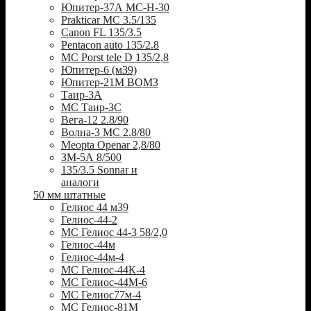
Юпитер-37А МС-Н-30
Prakticar MC 3.5/135
Canon FL 135/3.5
Pentacon auto 135/2.8
MC Porst tele D 135/2,8
Юпитер-6 (м39)
Юпитер-21М ВОМЗ
Таир-3А
МС Таир-3С
Вега-12 2.8/90
Волна-3 МС 2.8/80
Meopta Openar 2,8/80
ЗМ-5А 8/500
135/3.5 Sonnar и
аналоги
50 мм штатные
Гелиос 44 м39
Гелиос-44-2
МС Гелиос 44-3 58/2,0
Гелиос-44м
Гелиос-44м-4
МС Гелиос-44К-4
МС Гелиос-44М-6
МС Гелиос77м-4
МС Гелиос-81М