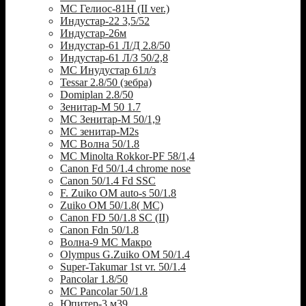
МС Гелиос-81Н (II ver.)
Индустар-22 3,5/52
Индустар-26м
Индустар-61 Л/Д 2.8/50
Индустар-61 Л/З 50/2,8
МС Инудустар 61л/з
Tessar 2.8/50 (зебра)
Domiplan 2.8/50
Зенитар-М 50 1.7
МС Зенитар-М 50/1,9
МС зенитар-M2s
MC Волна 50/1.8
MC Minolta Rokkor-PF 58/1,4
Canon Fd 50/1.4 chrome nose
Canon 50/1.4 Fd SSC
F. Zuiko OM auto-s 50/1.8
Zuiko OM 50/1.8( MC)
Canon FD 50/1.8 SC (II)
Canon Fdn 50/1.8
Волна-9 МС Макро
Olympus G.Zuiko OM 50/1.4
Super-Takumar 1st vr. 50/1.4
Pancolar 1.8/50
MC Pancolar 50/1.8
Юпитер-3 м39