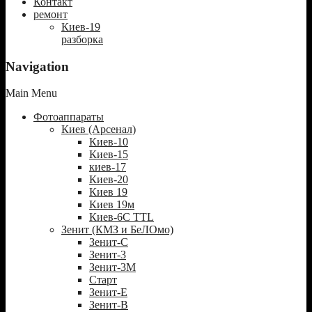
Контакт
ремонт
Киев-19
разборка
Navigation
Main Menu
Фотоаппараты
Киев (Арсенал)
Киев-10
Киев-15
киев-17
Киев-20
Киев 19
Киев 19м
Киев-6С TTL
Зенит (КМЗ и БеЛОмо)
Зенит-С
Зенит-3
Зенит-3М
Старт
Зенит-Е
Зенит-В