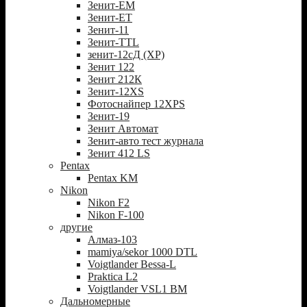
Зенит-ЕМ
Зенит-ЕТ
Зенит-11
Зенит-TTL
зенит-12сД (XP)
Зенит 122
Зенит 212К
Зенит-12XS
Фотоснайпер 12XPS
Зенит-19
Зенит Автомат
Зенит-авто тест журнала
Зенит 412 LS
Pentax
Pentax KM
Nikon
Nikon F2
Nikon F-100
другие
Алмаз-103
mamiya/sekor 1000 DTL
Voigtlander Bessa-L
Praktica L2
Voigtlander VSL1 BM
Дальномерные