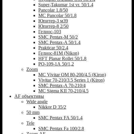
Super-Takumar 1st vr. 50/1.4
Pancolar 1.8/50
MC Pancolar 50/1.8
Юпитер-3 м39
Юпитер-8 2/50
Гелиос-103
SMC Pentax-M 50/2
SMC Pentax-A 50/1.4
Prakticar 50/2.4
Гелиос-81М (Nikon)
HFT Planar Rollei 50/1.8
РО-109-1А 50/1,2
Zoom
MC Vivitar OM 80-200/4.5 (Kiron)
Vivitar 70-210/3.5 Series 1 (Kiron)
SMC Pentax-A 70-210/4
MC Sigma KII 70-210/4.5
AF объективы
Wide angle
Nikkor D 35/2
50 mm
SMC Pentax FA 50/1.4
Tele
SMC Pentax Fa 100/2.8
Zoom-AF