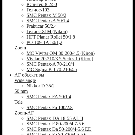
Юпитер-8 2/50
Гелиос-103
SMC Pentax-M 50/2
SMC Pentax-A 50/1.4
Prakticar 50/2.4
Гелиос-81М (Nikon)
HFT Planar Rollei 50/1.8
РО-109-1А 50/1,2
Zoom
MC Vivitar OM 80-200/4.5 (Kiron)
Vivitar 70-210/3.5 Series 1 (Kiron)
SMC Pentax-A 70-210/4
MC Sigma KII 70-210/4.5
AF объективы
Wide angle
Nikkor D 35/2
50 mm
SMC Pentax FA 50/1.4
Tele
SMC Pentax Fa 100/2.8
Zoom-AF
SMC Pentax-DA 18-55 AL II
SMC Pentax F 80-200/4.7-5.6
SMC Pentax Da 50-200/4-5,6 ED
SMC Pentax Fa 80-320/4.5-5.6