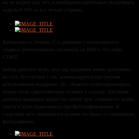
вы не видите еще 36% и необходимо виртуально увеличивать
кадр на 9-10% во все четыре стороны.
Видоискатель Зенита 11 в сравнении с видоискателем
старого фотоаппарата сделанного на КМЗ в 50-х годах
СТАРТ.
Затвор работает четко, весь ряд выдержек можно распознать
на слух. Отсутствие 1 сек. компенсируется при умелом
использовании выдержки «В». Немного потренировавшись
можно легко самостоятельно отсекать 1 секунду. Для более
длинных выдержек нужен спусковой трос, главная его задача
свести к нулю подвижность при фотографировании. В
следствии чего уменьшается количество брака со смазанными
фотографиями.