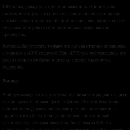
1000-ю выдержку увы ничем не заменишь. Принимая во
внимание тот факт что почти все советские объективы при
ярком освещении или солнечной погоде ловят зайцев, совсем
не держат контровый свет, данной выдержкой можно
пренебречь.
Хотелось бы отметить то факт что камера отлично справилась
с морозом в -10°С градусов. При -17°С уже чувствовалось что
масло немного замёрзло и шторки затвора ходят чуток
медленнее.
Вывод:
В общем камера хоть и устарела но еще может радовать своего
хозяина качественными фотографиями. Все минусы (малое
количество выдержек, экспонометр, малое поле зрение в
видоискателе) блекнут когда покупаешь почти новый
экземпляр со всем комплектом не более чем за 40$. На
твёрдую тройку камера тянет, её вытягивает тот факт что её