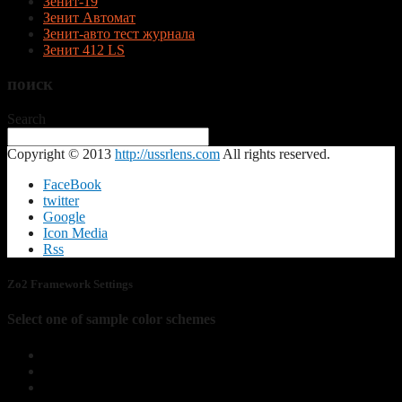
Зенит-19
Зенит Автомат
Зенит-авто тест журнала
Зенит 412 LS
поиск
Search
Copyright © 2013
http://ussrlens.com
All rights reserved.
FaceBook
twitter
Google
Icon Media
Rss
Zo2 Framework Settings
Select one of sample color schemes