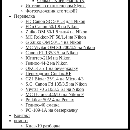
Contax - Киев (Часть 13)
Интервью с инженером Sigma
Фотохудожник кто такой?
Переделка
FD Canon SC 50/1.8 для Nikon
FDn Canon 50/1.8 на Nikon
Zuiko OM 50/1.8 тип4 на Nikon
MC Rokkor-PF 58/1,4 на Nikon
G Zuiko OM 50/1.4 на Nikon
MC Vivitar OM 80-200/4.5 на Nikon
Canon FL 135/3.5 на Nikon
Юпитер-21М на Nikon
Гелиос-44-2 на Nikon
ОКС8-35-1 на беззеркалку
Переходник Contax-RF
CZJ Biotar 25/1.4 на Micro 4/3
S.C. Canon Fd 135/3.5 на Nikon
Vivitar 70-210/3.5 S1 на Nikon
МС Гелиос-44М-6 на Nikon F
Prakticar 50/2.4 на Pentax
Гелиос-40 смазка
РО-109-1А на беззеркалку
Контакт
ремонт
Киев-19 разборка