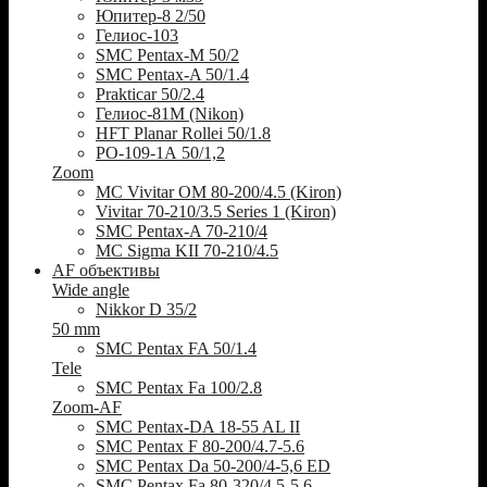
Юпитер-8 2/50
Гелиос-103
SMC Pentax-M 50/2
SMC Pentax-A 50/1.4
Prakticar 50/2.4
Гелиос-81М (Nikon)
HFT Planar Rollei 50/1.8
РО-109-1А 50/1,2
Zoom
MC Vivitar OM 80-200/4.5 (Kiron)
Vivitar 70-210/3.5 Series 1 (Kiron)
SMC Pentax-A 70-210/4
MC Sigma KII 70-210/4.5
AF объективы
Wide angle
Nikkor D 35/2
50 mm
SMC Pentax FA 50/1.4
Tele
SMC Pentax Fa 100/2.8
Zoom-AF
SMC Pentax-DA 18-55 AL II
SMC Pentax F 80-200/4.7-5.6
SMC Pentax Da 50-200/4-5,6 ED
SMC Pentax Fa 80-320/4.5-5.6