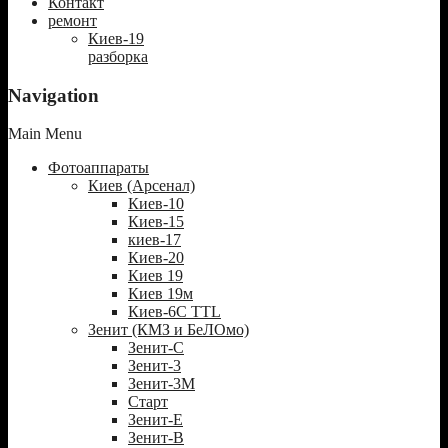
Контакт
ремонт
Киев-19
разборка
Navigation
Main Menu
Фотоаппараты
Киев (Арсенал)
Киев-10
Киев-15
киев-17
Киев-20
Киев 19
Киев 19м
Киев-6С TTL
Зенит (КМЗ и БеЛОмо)
Зенит-С
Зенит-3
Зенит-3М
Старт
Зенит-Е
Зенит-В