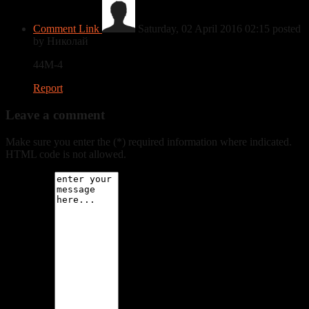
Comment Link
Saturday, 02 April 2016 02:15
posted
by Николай
44M-4
Report
Leave a comment
Make sure you enter the (*) required information where indicated.
HTML code is not allowed.