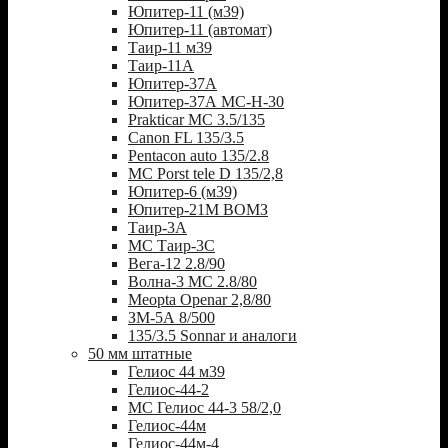
Юпитер-11 (м39)
Юпитер-11 (автомат)
Таир-11 м39
Таир-11А
Юпитер-37А
Юпитер-37А МС-Н-30
Prakticar MC 3.5/135
Canon FL 135/3.5
Pentacon auto 135/2.8
MC Porst tele D 135/2,8
Юпитер-6 (м39)
Юпитер-21М ВОМЗ
Таир-3А
МС Таир-3С
Вега-12 2.8/90
Волна-3 МС 2.8/80
Meopta Openar 2,8/80
ЗМ-5А 8/500
135/3.5 Sonnar и аналоги
50 мм штатные
Гелиос 44 м39
Гелиос-44-2
МС Гелиос 44-3 58/2,0
Гелиос-44м
Гелиос-44м-4