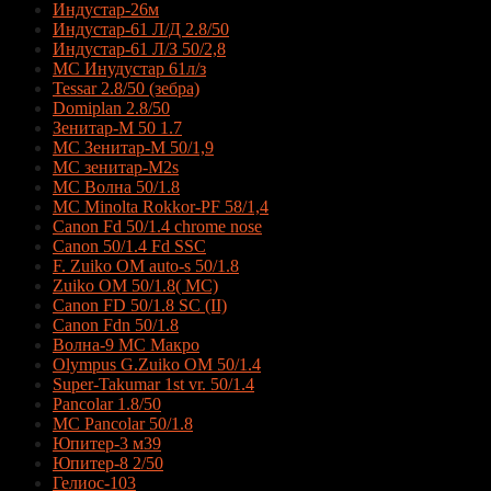
Индустар-26м
Индустар-61 Л/Д 2.8/50
Индустар-61 Л/З 50/2,8
МС Инудустар 61л/з
Tessar 2.8/50 (зебра)
Domiplan 2.8/50
Зенитар-М 50 1.7
МС Зенитар-М 50/1,9
МС зенитар-M2s
MC Волна 50/1.8
MC Minolta Rokkor-PF 58/1,4
Canon Fd 50/1.4 chrome nose
Canon 50/1.4 Fd SSC
F. Zuiko OM auto-s 50/1.8
Zuiko OM 50/1.8( MC)
Canon FD 50/1.8 SC (II)
Canon Fdn 50/1.8
Волна-9 МС Макро
Olympus G.Zuiko OM 50/1.4
Super-Takumar 1st vr. 50/1.4
Pancolar 1.8/50
MC Pancolar 50/1.8
Юпитер-3 м39
Юпитер-8 2/50
Гелиос-103