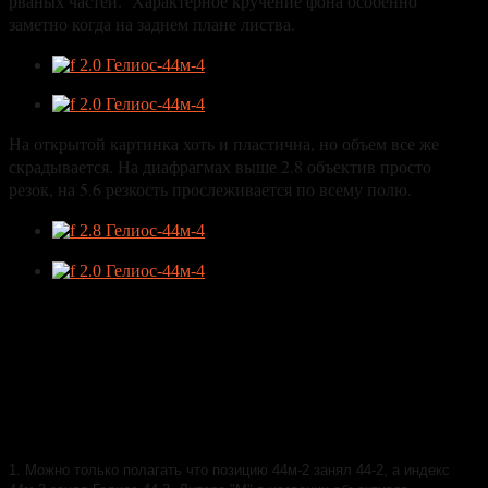
рваных частей. Характерное кручение фона особенно
заметно когда на заднем плане листва.
На открытой картинка хоть и пластична, но объем все же
скрадывается. На диафрагмах выше 2.8 объектив просто
резок, на 5.6 резкость прослеживается по всему полю.
1. Можно только полагать что позицию 44м-2 занял 44-2, а индекс