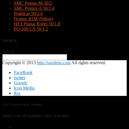
SMC Pentax-M 50/2
SMC Pentax-A 50/1.4
Prakticar 50/2.4
Гелиос-81М (Nikon)
HFT Planar Rollei 50/1.8
РО-109-1А 50/1,2
поиск
Search
Copyright © 2013
http://ussrlens.com
All rights reserved.
FaceBook
twitter
Google
Icon Media
Rss
Zo2 Framework Settings
Select one of sample color schemes