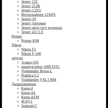
Зенит 122
Зенит 212К
Зенит-12XS
Фотоснайпер 12XPS
Зенит-19
Зенит Автомат
Зенит-авто тест журнала
Зенит 412 LS
Pentax
Pentax KM
Nikon
Nikon F2
Nikon F-100
другие
Алмаз-103
mamiya/sekor 1000 DTL
Voigtlander Bessa-L
Praktica L2
Voigtlander VSL1 BM
Дальномерные
Киев-4
Киев-4А
Киев-4АМ
ФЭД-1
Зоркий-С