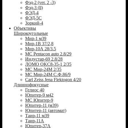
Фэд-2 (ver. 2 -3)
Фэд-3 (ll)
ФЭД-4
ФЭД-5С
Зоркий-4
Объективы
Широкоугольные
Мир-1 м39
Мир-1В 37/2,8
Мир-10А 28/3.5
MC Pentacon auto 2.8/29
Индустар-69 2.8/28
ЛОМО OKC8-35-1 2/35
МС Мир-24М 2/35
МС Мир-24М С.Ф.86/9
Carl Zeiss Jena Flektogon 4/20
Длиннофокусные
Гелиос 40
Юпитер-9 м42
МС Юпитер-9
Юпитер-11 (м39)
Юпитер-11 (автомат)
Таир-11 м39
Таир-11А
Юпитер-37А