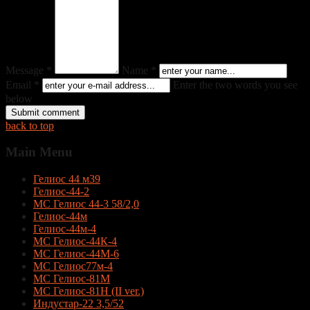
Message *
Name *
Email *
Enter the two words you see
below
back to top
Main
Menu
Гелиос 44 м39
Гелиос-44-2
МС Гелиос 44-3 58/2,0
Гелиос-44м
Гелиос-44м-4
МС Гелиос-44К-4
МС Гелиос-44М-6
МС Гелиос77м-4
МС Гелиос-81М
МС Гелиос-81Н (II ver.)
Индустар-22 3,5/52