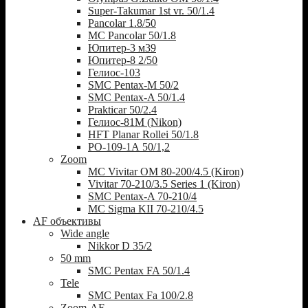
Super-Takumar 1st vr. 50/1.4
Pancolar 1.8/50
MC Pancolar 50/1.8
Юпитер-3 м39
Юпитер-8 2/50
Гелиос-103
SMC Pentax-M 50/2
SMC Pentax-A 50/1.4
Prakticar 50/2.4
Гелиос-81М (Nikon)
HFT Planar Rollei 50/1.8
РО-109-1А 50/1,2
Zoom
MC Vivitar OM 80-200/4.5 (Kiron)
Vivitar 70-210/3.5 Series 1 (Kiron)
SMC Pentax-A 70-210/4
MC Sigma KII 70-210/4.5
AF объективы
Wide angle
Nikkor D 35/2
50 mm
SMC Pentax FA 50/1.4
Tele
SMC Pentax Fa 100/2.8
Zoom-AF