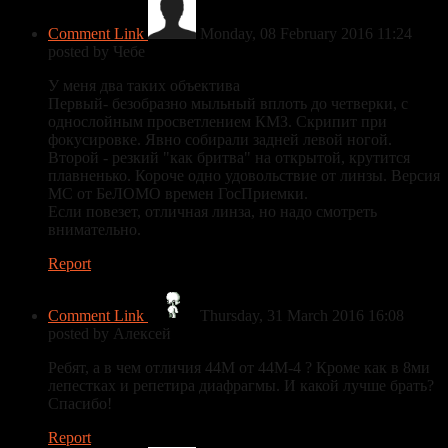
Comment Link
Monday, 08 February 2016 11:24
posted by Чебе
У меня два таких объектива
Первый- безобразно мыльный вплоть до четверки, с
однослойным просветлением КМЗ. Скрипит при
фокусировке. Явно собирали задней левой ногой.
Второй - резкий "как бритва" на открытой, крутится
плавненько. Короче одно удовольствие от линзы. Версия
МС от БеЛОМО времен ГосПриемки.
Если повезет, отличная линза, но надо смотреть
внимательно.
Report
Comment Link
Thursday, 31 March 2016 16:08
posted by Алексей
Ребят, а в чем отличия 44М от 44М-4 ? Кроме как в 8ми
лепестках и репетира диафрагмы. И какой лучше брать?
Спасибо!
Report