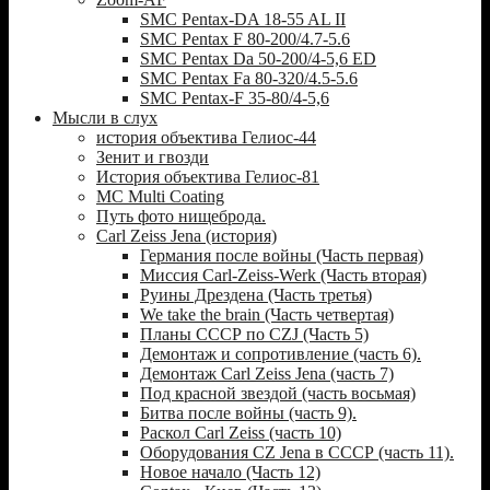
SMC Pentax-DA 18-55 AL II
SMC Pentax F 80-200/4.7-5.6
SMC Pentax Da 50-200/4-5,6 ED
SMC Pentax Fa 80-320/4.5-5.6
SMC Pentax-F 35-80/4-5,6
Мысли в слух
история объектива Гелиос-44
Зенит и гвозди
История объектива Гелиос-81
MC Multi Coating
Путь фото нищеброда.
Carl Zeiss Jena (история)
Германия после войны (Часть первая)
Миссия Carl-Zeiss-Werk (Часть вторая)
Руины Дрездена (Часть третья)
We take the brain (Часть четвертая)
Планы СССР по CZJ (Часть 5)
Демонтаж и сопротивление (часть 6).
Демонтаж Carl Zeiss Jena (часть 7)
Под красной звездой (часть восьмая)
Битва после войны (часть 9).
Раскол Carl Zeiss (часть 10)
Оборудования CZ Jena в СССР (часть 11).
Новое начало (Часть 12)