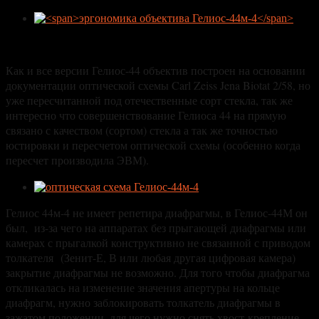
Как и все версии Гелиос-44 объектив построен на основании
документации оптической схемы Carl Zeiss Jena Biotat 2/58, но
уже пересчитанной под отечественные сорт стекла, так же
интересно что совершенствование Гелиоса 44 на прямую
связано с качеством (сортом) стекла а так же точностью
юстировки и пересчетом оптической схемы (особенно когда
пересчет производила ЭВМ).
Гелиос 44м-4 не имеет репетира диафрагмы, в Гелиос-44М он
был, из-за чего на аппаратах без прыгающей диафрагмы или
камерах с прыгалкой конструктивно не связанной с приводом
толкателя
(Зенит-Е, В или любая другая цифровая камера)
закрытие диафрагмы не возможно. Для того чтобы диафрагма
откликалась на изменение значения апертуры на кольце
диафрагм, нужно заблокировать толкатель диафрагмы в
зажатом положении, для чего нужно снять хвост-крепление