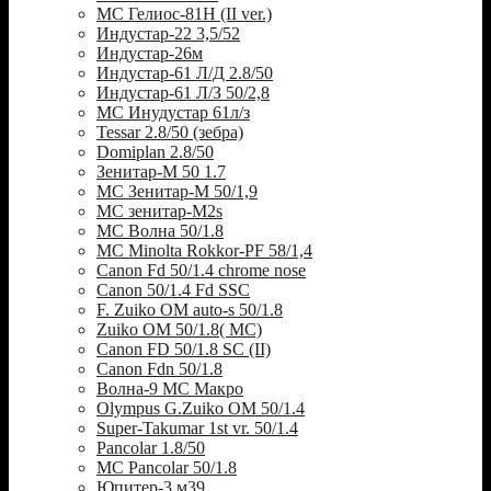
МС Гелиос-81Н (II ver.)
Индустар-22 3,5/52
Индустар-26м
Индустар-61 Л/Д 2.8/50
Индустар-61 Л/З 50/2,8
МС Инудустар 61л/з
Tessar 2.8/50 (зебра)
Domiplan 2.8/50
Зенитар-М 50 1.7
МС Зенитар-М 50/1,9
МС зенитар-M2s
MC Волна 50/1.8
MC Minolta Rokkor-PF 58/1,4
Canon Fd 50/1.4 chrome nose
Canon 50/1.4 Fd SSC
F. Zuiko OM auto-s 50/1.8
Zuiko OM 50/1.8( MC)
Canon FD 50/1.8 SC (II)
Canon Fdn 50/1.8
Волна-9 МС Макро
Olympus G.Zuiko OM 50/1.4
Super-Takumar 1st vr. 50/1.4
Pancolar 1.8/50
MC Pancolar 50/1.8
Юпитер-3 м39