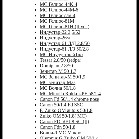
МС Гелиос-44К-4
МС Гелиос-44М-6
МС Гелиос77м-4
МС Гелиос-81М
МС Гелиос-81Н (II ver.)
Индустар-22 3,5/52
Индустар-26м
Индустар-61 Л/Д 2.8/50
Индустар-61 Л/З 50/2,8
МС Инудустар 61л/з
Tessar 2.8/50 (зебра)
Domiplan 2.8/50
Зенитар-М 50 1.7
МС Зенитар-М 50/1,9
МС зенитар-M2s
MC Волна 50/1.8
MC Minolta Rokkor-PF 58/1,4
Canon Fd 50/1.4 chrome nose
Canon 50/1.4 Fd SSC
F. Zuiko OM auto-s 50/1.8
Zuiko OM 50/1.8( MC)
Canon FD 50/1.8 SC (II)
Canon Fdn 50/1.8
Волна-9 МС Макро
Olympus G.Zuiko OM 50/1.4