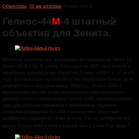
Объективы
50 мм штатные
Гелиос-44м-4
Гелиос-44
М
-4 штатный
объектив для Зенита.
Штатный объектив для зеркальных фотоаппаратов Зенит-11
Зенит-12сД и пр. В начале 80-х годов на КМЗ приступили к
серийному производству объектива Гелиос-44М-4, в 87-м (?)
году документация по производству объективов Гелиос (всех
моделей) была передана заводу Юпитер. Гелиос-44М-4
представляет из себя более совершенное конструктивное
решение нежели предыдущий Гелиос-44М, предшественник
имел ряд проблем связанных с механизмом закрытия-
открытия диафрагмы, в г-44м-4 количество лепестков
диафрагмы сокращено с 8-ми до 6-ти. Так же интересно что
1
между Гелиос-44М и 44М-4 версий 44м-2 и 44м-3 не было
.