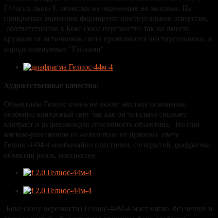
Г44м их было 8, лепестки не черненные но матовые. На
прикрытых значениях формируют шестиугольное отверстие,
соответственно в Боке (зоне нерезкости) так же вместо
кружков от источников света проявляются шестиугольники, в
народе именуемые "Гайками".
Художественные качества:
Объективы Гелиос очень не любят жесткое освещение,
особенно контровый свет так как он тотально снижает
контраст и разрешающую способность объектива. Но при
мягком-рассеянном (и желательно не прямом) свете
Гелиос-44М-4 необычайно пластичен, с открытой диафрагмы
объектив резок, контрастен.
Боке (зону нерезкости) Гелиос-44М-4 моет мягко, без чешуи и