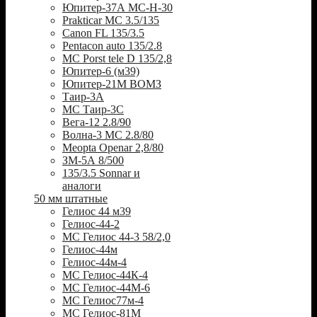
Юпитер-37А МС-Н-30
Prakticar MC 3.5/135
Canon FL 135/3.5
Pentacon auto 135/2.8
MC Porst tele D 135/2,8
Юпитер-6 (м39)
Юпитер-21М ВОМЗ
Таир-3А
МС Таир-3С
Вега-12 2.8/90
Волна-3 МС 2.8/80
Meopta Openar 2,8/80
ЗМ-5А 8/500
135/3.5 Sonnar и
аналоги
50 мм штатные
Гелиос 44 м39
Гелиос-44-2
МС Гелиос 44-3 58/2,0
Гелиос-44м
Гелиос-44м-4
МС Гелиос-44К-4
МС Гелиос-44М-6
МС Гелиос77м-4
МС Гелиос-81М