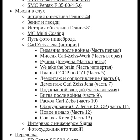
SMC Pentax-F 35-80/4-5,6
Мысли в слух
история объектива Гелиос-44
Зенит и гвозди
История объектива Гелиос-81
MC Multi Coating
Путь фото нищеброда.
Carl Zeiss Jena (история)
Германия после войны (Часть первая)
Миссия Carl-Zeiss-Werk (Часть вторая)
Руины Дрездена (Часть третья)
We take the brain (Часть четвертая)
Планы СССР по CZJ (Часть 5)
Демонтаж и сопротивление (часть 6).
Демонтаж Carl Zeiss Jena (часть 7)
Под красной звездой (часть восьмая)
Битва после войны (часть 9).
Раскол Carl Zeiss (часть 10)
Оборудования CZ Jena в СССР (часть 11).
Новое начало (Часть 12)
Contax - Киев (Часть 13)
Интервью с инженером Sigma
Фотохудожник кто такой?
Переделка