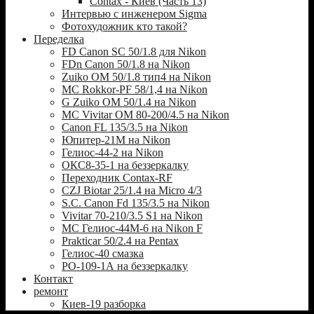
Contax - Киев (Часть 13)
Интервью с инженером Sigma
Фотохудожник кто такой?
Переделка
FD Canon SC 50/1.8 для Nikon
FDn Canon 50/1.8 на Nikon
Zuiko OM 50/1.8 тип4 на Nikon
MC Rokkor-PF 58/1,4 на Nikon
G Zuiko OM 50/1.4 на Nikon
MC Vivitar OM 80-200/4.5 на Nikon
Canon FL 135/3.5 на Nikon
Юпитер-21М на Nikon
Гелиос-44-2 на Nikon
ОКС8-35-1 на беззеркалку
Переходник Contax-RF
CZJ Biotar 25/1.4 на Micro 4/3
S.C. Canon Fd 135/3.5 на Nikon
Vivitar 70-210/3.5 S1 на Nikon
МС Гелиос-44М-6 на Nikon F
Prakticar 50/2.4 на Pentax
Гелиос-40 смазка
РО-109-1А на беззеркалку
Контакт
ремонт
Киев-19 разборка