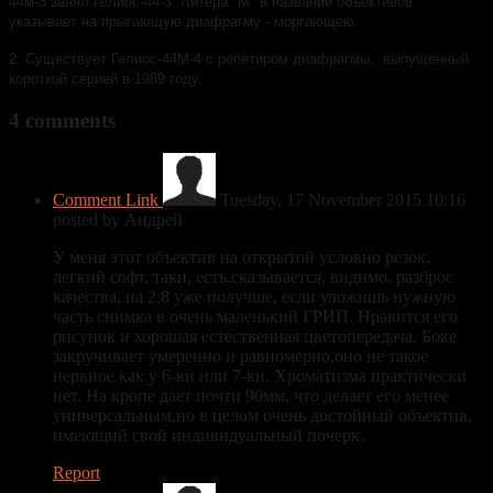
44м-3 занял Гелиос-44-3. Литера "М" в названии объективов
указывает на прыгающую диафрагму - моргающею.
2. Существует Гелиос-44М-4 с репетиром диафрагмы, выпущенный
короткой серией в 1989 году.
4
comments
Comment Link
Tuesday, 17 November 2015 10:16
posted by Андрей
У меня этот объектив на открытой условно резок,
легкий софт, таки, есть,сказывается, видимо, разброс
качества, на 2,8 уже получше, если уложишь нужную
часть снимка в очень маленький ГРИП. Нравится его
рисунок и хорошая естественная цветопередача. Боке
закручивает умеренно и равномерно,оно не такое
нервное как у 6-ки или 7-ки. Хроматизма практически
нет. На кропе дает почти 90мм, что делает его менее
универсальным,но в целом очень достойный объектив,
имеющий свой индивидуальный почерк.
Report