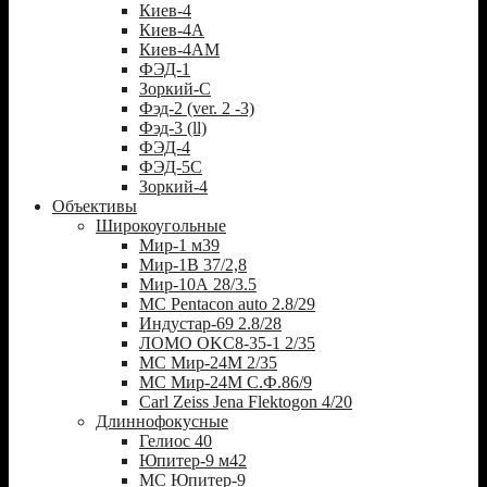
Киев-4
Киев-4А
Киев-4АМ
ФЭД-1
Зоркий-С
Фэд-2 (ver. 2 -3)
Фэд-3 (ll)
ФЭД-4
ФЭД-5С
Зоркий-4
Объективы
Широкоугольные
Мир-1 м39
Мир-1В 37/2,8
Мир-10А 28/3.5
MC Pentacon auto 2.8/29
Индустар-69 2.8/28
ЛОМО OKC8-35-1 2/35
МС Мир-24М 2/35
МС Мир-24М С.Ф.86/9
Carl Zeiss Jena Flektogon 4/20
Длиннофокусные
Гелиос 40
Юпитер-9 м42
МС Юпитер-9