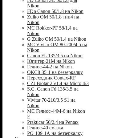
FD Canon SC 50/1.8 для
Nikon
FDn Canon 50/1.8 на Nikon
Zuiko OM 50/1.8 тип4 на
Nikon
MC Rokkor-PF 58/1,4 на
Nikon
G Zuiko OM 50/1.4 на Nikon
MC Vivitar OM 80-200/4.5 на
Nikon
Canon FL 135/3.5 на Nikon
Юпитер-21М на Nikon
Гелиос-44-2 на Nikon
ОКС8-35-1 на беззеркалку
Переходник Contax-RF
CZJ Biotar 25/1.4 на Micro 4/3
S.C. Canon Fd 135/3.5 на
Nikon
Vivitar 70-210/3.5 S1 на
Nikon
МС Гелиос-44М-6 на Nikon
F
Prakticar 50/2.4 на Pentax
Гелиос-40 смазка
РО-109-1А на беззеркалку