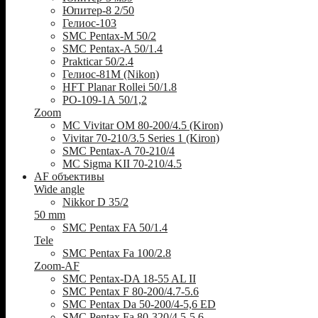
Юпитер-8 2/50
Гелиос-103
SMC Pentax-M 50/2
SMC Pentax-A 50/1.4
Prakticar 50/2.4
Гелиос-81М (Nikon)
HFT Planar Rollei 50/1.8
РО-109-1А 50/1,2
Zoom
MC Vivitar OM 80-200/4.5 (Kiron)
Vivitar 70-210/3.5 Series 1 (Kiron)
SMC Pentax-A 70-210/4
MC Sigma KII 70-210/4.5
AF объективы
Wide angle
Nikkor D 35/2
50 mm
SMC Pentax FA 50/1.4
Tele
SMC Pentax Fa 100/2.8
Zoom-AF
SMC Pentax-DA 18-55 AL II
SMC Pentax F 80-200/4.7-5.6
SMC Pentax Da 50-200/4-5,6 ED
SMC Pentax Fa 80-320/4.5-5.6