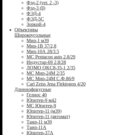
Фэд-2 (ver. 2 -3)
Фэд-3 (ll)
ФЭД-4
ФЭД-5С
Зоркий-4
Объективы
Широкоугольные
Мир-1 м39
Мир-1В 37/2,8
Мир-10А 28/3.5
MC Pentacon auto 2.8/29
Индустар-69 2.8/28
ЛОМО OKC8-35-1 2/35
МС Мир-24М 2/35
МС Мир-24М С.Ф.86/9
Carl Zeiss Jena Flektogon 4/20
Длиннофокусные
Гелиос 40
Юпитер-9 м42
МС Юпитер-9
Юпитер-11 (м39)
Юпитер-11 (автомат)
Таир-11 м39
Таир-11А
Юпитер-37А