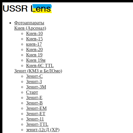
Фотоаппараты
Киев (Арсенал)
Киев-10
Киев-15
киев-17
Киев-20
Киев 19
Киев 19м
Киев-6С TTL
Зенит (КМЗ и БеЛОмо)
Зенит-С
Зенит-3
Зенит-3М
Старт
Зенит-Е
Зенит-В
Зенит-ЕМ
Зенит-ЕТ
Зенит-11
Зенит-TTL
зенит-12сД (XP)