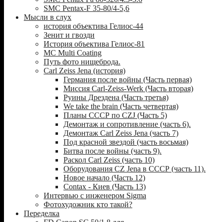
SMC Pentax-F 35-80/4-5,6
Мысли в слух
история объектива Гелиос-44
Зенит и гвозди
История объектива Гелиос-81
MC Multi Coating
Путь фото нищеброда.
Carl Zeiss Jena (история)
Германия после войны (Часть первая)
Миссия Carl-Zeiss-Werk (Часть вторая)
Руины Дрездена (Часть третья)
We take the brain (Часть четвертая)
Планы СССР по CZJ (Часть 5)
Демонтаж и сопротивление (часть 6).
Демонтаж Carl Zeiss Jena (часть 7)
Под красной звездой (часть восьмая)
Битва после войны (часть 9).
Раскол Carl Zeiss (часть 10)
Оборудования CZ Jena в СССР (часть 11).
Новое начало (Часть 12)
Contax - Киев (Часть 13)
Интервью с инженером Sigma
Фотохудожник кто такой?
Переделка