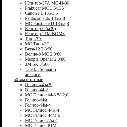
Юпитер-37А МС-Н-30
Prakticar MC 3.5/135
Canon FL 135/3.5
Pentacon auto 135/2.8
MC Porst tele D 135/2,8
Юпитер-6 (м39)
Юпитер-21М ВОМЗ
Таир-3А
МС Таир-3С
Вега-12 2.8/90
Волна-3 МС 2.8/80
Meopta Openar 2,8/80
ЗМ-5А 8/500
135/3.5 Sonnar и
аналоги
50 мм штатные
Гелиос 44 м39
Гелиос-44-2
МС Гелиос 44-3 58/2,0
Гелиос-44м
Гелиос-44м-4
МС Гелиос-44К-4
МС Гелиос-44М-6
МС Гелиос77м-4
МС Гелиос-81М