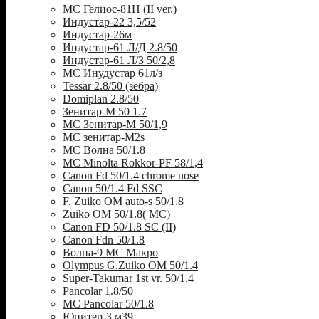
МС Гелиос-81Н (II ver.)
Индустар-22 3,5/52
Индустар-26м
Индустар-61 Л/Д 2.8/50
Индустар-61 Л/З 50/2,8
МС Инудустар 61л/з
Tessar 2.8/50 (зебра)
Domiplan 2.8/50
Зенитар-М 50 1.7
МС Зенитар-М 50/1,9
МС зенитар-M2s
MC Волна 50/1.8
MC Minolta Rokkor-PF 58/1,4
Canon Fd 50/1.4 chrome nose
Canon 50/1.4 Fd SSC
F. Zuiko OM auto-s 50/1.8
Zuiko OM 50/1.8( MC)
Canon FD 50/1.8 SC (II)
Canon Fdn 50/1.8
Волна-9 МС Макро
Olympus G.Zuiko OM 50/1.4
Super-Takumar 1st vr. 50/1.4
Pancolar 1.8/50
MC Pancolar 50/1.8
Юпитер-3 м39