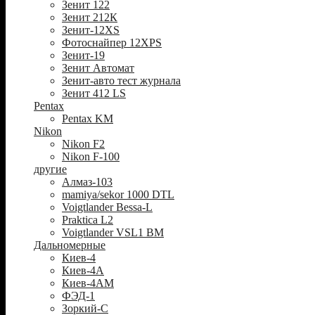
Зенит 122
Зенит 212К
Зенит-12XS
Фотоснайпер 12XPS
Зенит-19
Зенит Автомат
Зенит-авто тест журнала
Зенит 412 LS
Pentax
Pentax KM
Nikon
Nikon F2
Nikon F-100
другие
Алмаз-103
mamiya/sekor 1000 DTL
Voigtlander Bessa-L
Praktica L2
Voigtlander VSL1 BM
Дальномерные
Киев-4
Киев-4А
Киев-4АМ
ФЭД-1
Зоркий-С