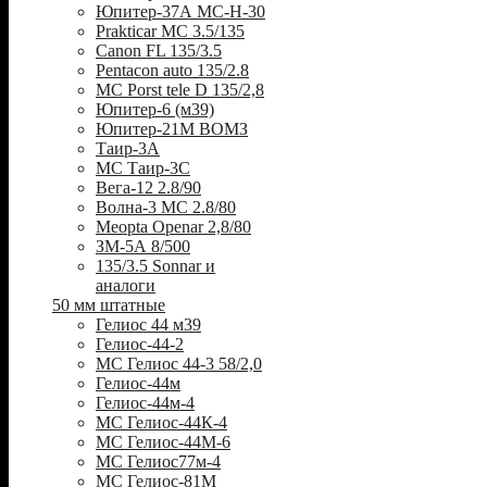
Юпитер-37А МС-Н-30
Prakticar MC 3.5/135
Canon FL 135/3.5
Pentacon auto 135/2.8
MC Porst tele D 135/2,8
Юпитер-6 (м39)
Юпитер-21М ВОМЗ
Таир-3А
МС Таир-3С
Вега-12 2.8/90
Волна-3 МС 2.8/80
Meopta Openar 2,8/80
ЗМ-5А 8/500
135/3.5 Sonnar и
аналоги
50 мм штатные
Гелиос 44 м39
Гелиос-44-2
МС Гелиос 44-3 58/2,0
Гелиос-44м
Гелиос-44м-4
МС Гелиос-44К-4
МС Гелиос-44М-6
МС Гелиос77м-4
МС Гелиос-81М