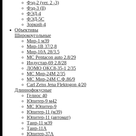
Фэд-2 (ver. 2 -3)
Фэд-3 (ll)
ФЭД-4
ФЭД-5С
Зоркий-4
Объективы
Широкоугольные
Мир-1 м39
Мир-1В 37/2,8
Мир-10А 28/3.5
MC Pentacon auto 2.8/29
Индустар-69 2.8/28
ЛОМО OKC8-35-1 2/35
МС Мир-24М 2/35
МС Мир-24М С.Ф.86/9
Carl Zeiss Jena Flektogon 4/20
Длиннофокусные
Гелиос 40
Юпитер-9 м42
МС Юпитер-9
Юпитер-11 (м39)
Юпитер-11 (автомат)
Таир-11 м39
Таир-11А
Юпитер-37А