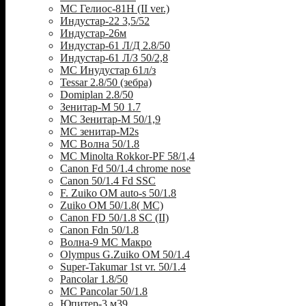
МС Гелиос-81Н (II ver.)
Индустар-22 3,5/52
Индустар-26м
Индустар-61 Л/Д 2.8/50
Индустар-61 Л/З 50/2,8
МС Инудустар 61л/з
Tessar 2.8/50 (зебра)
Domiplan 2.8/50
Зенитар-М 50 1.7
МС Зенитар-М 50/1,9
МС зенитар-M2s
MC Волна 50/1.8
MC Minolta Rokkor-PF 58/1,4
Canon Fd 50/1.4 chrome nose
Canon 50/1.4 Fd SSC
F. Zuiko OM auto-s 50/1.8
Zuiko OM 50/1.8( MC)
Canon FD 50/1.8 SC (II)
Canon Fdn 50/1.8
Волна-9 МС Макро
Olympus G.Zuiko OM 50/1.4
Super-Takumar 1st vr. 50/1.4
Pancolar 1.8/50
MC Pancolar 50/1.8
Юпитер-3 м39