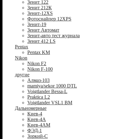
Зенит 122
Зенит 212К
Зенит-12XS
Фотоснайпер 12XPS
Зенит-19
Зенит Автомат
Зенит-авто тест журнала
Зенит 412 LS
Pentax
Pentax KM
Nikon
Nikon F2
Nikon F-100
другие
Алмаз-103
mamiya/sekor 1000 DTL
Voigtlander Bessa-L
Praktica L2
Voigtlander VSL1 BM
Дальномерные
Киев-4
Киев-4А
Киев-4АМ
ФЭД-1
Зоркий-С