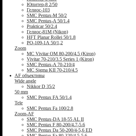
Юпитер-8 2/50
Гелиос-103
SMC Pentax-M 50/2
SMC Pentax-A 50/1.4
Prakticar 50/2.4
Гелиос-81М (Nikon)
HFT Planar Rollei 50/1.8
РО-109-1А 50/1,2
Zoom
MC Vivitar OM 80-200/4.5 (Kiron)
Vivitar 70-210/3.5 Series 1 (Kiron)
SMC Pentax-A 70-210/4
MC Sigma KII 70-210/4.5
AF объективы
Wide angle
Nikkor D 35/2
50 mm
SMC Pentax FA 50/1.4
Tele
SMC Pentax Fa 100/2.8
Zoom-AF
SMC Pentax-DA 18-55 AL II
SMC Pentax F 80-200/4.7-5.6
SMC Pentax Da 50-200/4-5,6 ED
SMC Pentax Fa 80-320/4.5-5.6