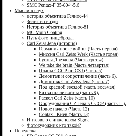
SMC Pentax-F 35-80/4-5,6
Мысли в слух
история объектива Гелиос-44
Зенит и гвозди
История объектива Гелиос-81
MC Multi Coating
Путь фото нищеброда.
Carl Zeiss Jena (история)
Германия после войны (Часть первая)
Миссия Carl-Zeiss-Werk (Часть вторая)
Руины Дрездена (Часть третья)
We take the brain (Часть четвертая)
Планы СССР по CZJ (Часть 5)
Демонтаж и сопротивление (часть 6).
Демонтаж Carl Zeiss Jena (часть 7)
Под красной звездой (часть восьмая)
Битва после войны (часть 9).
Раскол Carl Zeiss (часть 10)
Оборудования CZ Jena в СССР (часть 11).
Новое начало (Часть 12)
Contax - Киев (Часть 13)
Интервью с инженером Sigma
Фотохудожник кто такой?
Переделка