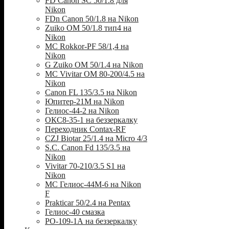
FD Canon SC 50/1.8 для
Nikon
FDn Canon 50/1.8 на Nikon
Zuiko OM 50/1.8 тип4 на
Nikon
MC Rokkor-PF 58/1,4 на
Nikon
G Zuiko OM 50/1.4 на Nikon
MC Vivitar OM 80-200/4.5 на
Nikon
Canon FL 135/3.5 на Nikon
Юпитер-21М на Nikon
Гелиос-44-2 на Nikon
ОКС8-35-1 на беззеркалку
Переходник Contax-RF
CZJ Biotar 25/1.4 на Micro 4/3
S.C. Canon Fd 135/3.5 на
Nikon
Vivitar 70-210/3.5 S1 на
Nikon
МС Гелиос-44М-6 на Nikon
F
Prakticar 50/2.4 на Pentax
Гелиос-40 смазка
РО-109-1А на беззеркалку