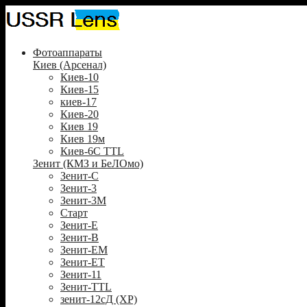
Фотоаппараты
Киев (Арсенал)
Киев-10
Киев-15
киев-17
Киев-20
Киев 19
Киев 19м
Киев-6С TTL
Зенит (КМЗ и БеЛОмо)
Зенит-С
Зенит-3
Зенит-3М
Старт
Зенит-Е
Зенит-В
Зенит-ЕМ
Зенит-ЕТ
Зенит-11
Зенит-TTL
зенит-12сД (XP)